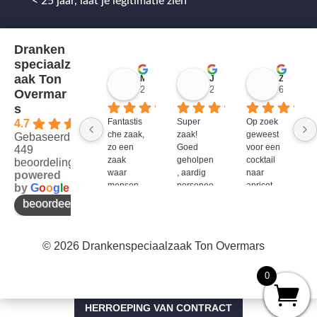
< 25 jaar, laat je legitimatie zien
Dranken
speciaalz
aak Ton
Mitch Van M.
Jules
ZenZetiV @
2 jaar geleden
2 jaar geleden
6 jaar ge
Overmar
s
Fantastis
Super 
Op zoek 
4.7
che zaak, 
zaak! 
geweest 
Gebaseerd op
zo een 
Goed 
voor een 
449
zaak 
geholpen
cocktail 
beoordelingen
waar 
, aardig 
naar 
powered
mensen 
personee
apricot 
by
G
o
o
g
l
e
werken 
l en veel 
brandy 
beoordeel ons op
die 
te 
van bols. 
kennis 
bieden!
Bij G&G 
en 
en DirkIII 
© 2026 Drankenspeciaalzaak Ton Overmars
enthousi
niet te 
asme 
krijgen 
bezitten 
en bij 
0
en weten 
Ton 
over te 
Overmar
HERROEPING VAN CONTRACT
brengen 
s 