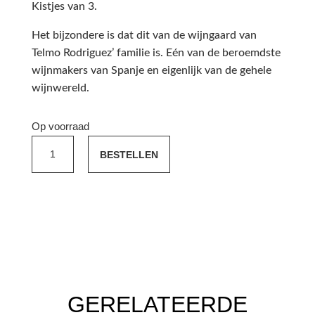
Kistjes van 3.
Het bijzondere is dat dit van de wijngaard van
Telmo Rodriguez’ familie is. Eén van de beroemdste
wijnmakers van Spanje en eigenlijk van de gehele
wijnwereld.
Op voorraad
Grandes
BESTELLEN
Lindes
de
Remelluri
Viñedos
en
Labastida
(Las
Torcas)
GERELATEERDE
2020