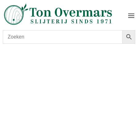
Start
/
shop
/
Land
/
Spanje
/ Grandes Lindes de
Remelluri Viñedos en Labastida (Las Torcas) 2020 0,75L