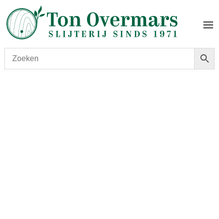
Start
/
shop
/
Versterkt
/
Port
/ Kopke Colheita 1982