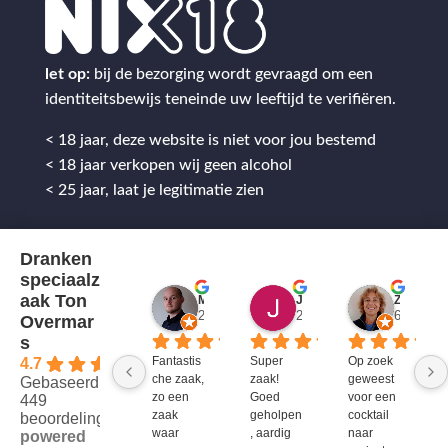
let op:
bij de bezorging wordt gevraagd om een
identiteitsbewijs teneinde uw leeftijd te verifiëren.
< 18 jaar, deze website is niet voor jou bestemd
< 18 jaar verkopen wij geen alcohol
< 25 jaar, laat je legitimatie zien
Dranken
speciaalz
aak Ton
Mitch Van M.
Jules
ZenZetiV @
2 jaar geleden
2 jaar geleden
6 jaar ge
Overmar
s
Fantastis
Super 
Op zoek 
4.7
che zaak, 
zaak! 
geweest 
Gebaseerd op
zo een 
Goed 
voor een 
449
zaak 
geholpen
cocktail 
beoordelingen
waar 
, aardig 
naar 
powered