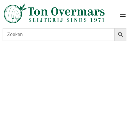
Start
/
shop
/
Versterkt
/
Port
/ Krohn Vintage 2016