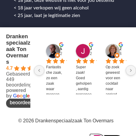
< 18 jaar, deze website is niet voor jou bestemd
< 18 jaar verkopen wij geen alcohol
< 25 jaar, laat je legitimatie zien
Dranken
speciaalz
aak Ton
Mitch Van M.
Jules
ZenZetiV @
2 jaar geleden
2 jaar geleden
6 jaar ge
Overmar
s
Fantastis
Super 
Op zoek 
4.7
che zaak, 
zaak! 
geweest 
Gebaseerd op
zo een 
Goed 
voor een 
449
zaak 
geholpen
cocktail 
beoordelingen
waar 
, aardig 
naar 
powered
mensen 
personee
apricot 
by
G
o
o
g
l
e
werken 
l en veel 
brandy 
beoordeel ons op
die 
te 
van bols. 
kennis 
bieden!
Bij G&G 
en 
en DirkIII 
© 2026 Drankenspeciaalzaak Ton Overmars
enthousi
niet te 
asme 
krijgen 
bezitten 
en bij 