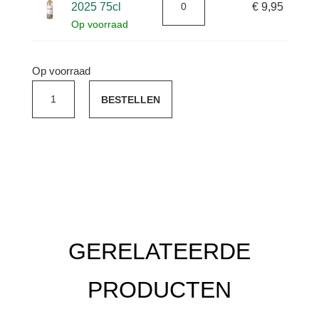
2025 75cl
€
9,95
Op voorraad
Op voorraad
GrabbelTon,
BESTELLEN
mix
&
match
aantal
GERELATEERDE
PRODUCTEN