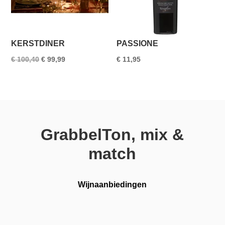
KERSTDINER
PASSIONE
Oorspronkelijke
Huidige
€
100,40
€
99,99
€
11,95
prijs
prijs
was:
is:
€ 100,40.
€ 99,99.
GrabbelTon, mix &
match
Wijnaanbiedingen