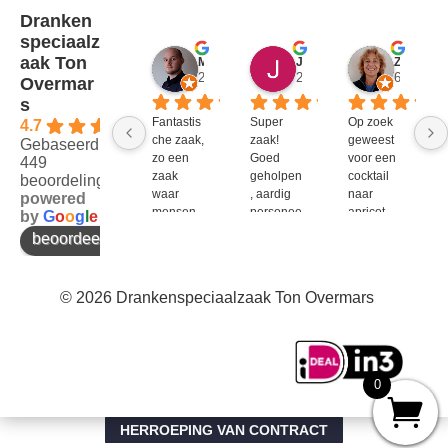
Dranken
speciaalz
aak Ton
Mitch Van M.
Jules
ZenZetiV @
2 jaar geleden
2 jaar geleden
6 jaar ge
Overmar
s
Fantastis
Super 
Op zoek 
4.7
che zaak, 
zaak! 
geweest 
Gebaseerd op
zo een 
Goed 
voor een 
449
zaak 
geholpen
cocktail 
beoordelingen
waar 
, aardig 
naar 
powered
mensen 
personee
apricot 
by
G
o
o
g
l
e
werken 
l en veel 
brandy 
beoordeel ons op
die 
te 
van bols. 
kennis 
bieden!
Bij G&G 
en 
en DirkIII 
© 2026 Drankenspeciaalzaak Ton Overmars
enthousi
niet te 
asme 
krijgen 
bezitten 
en bij 
en weten 
Ton 
over te 
Overmar
0
brengen 
s 
aan de 
natuurlijk 
klant. P.S 
wel. Ook 
HERROEPING VAN CONTRACT
goede 
meteen 