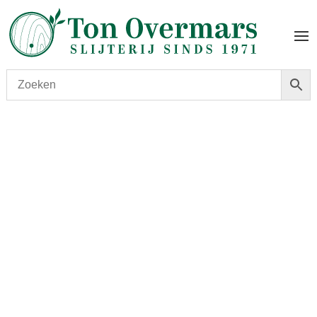
Start
/
shop
/
Wijnaanbiedingen
/ GrabbelTon, mix &
match