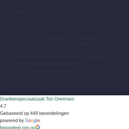
LEEFTIJD
let op:
bij de bezorging wordt gevraagd om een
identiteitsbewijs teneinde uw leeftijd te verifiëren.
< 18 jaar, deze website is niet voor jou bestemd
< 18 jaar verkopen wij geen alcohol
< 25 jaar, laat je legitimatie zien
Drankenspeciaalzaak Ton Overmars
4.7
Gebaseerd op 449 beoordelingen
powered by
G
o
o
g
l
e
beoordeel ons op