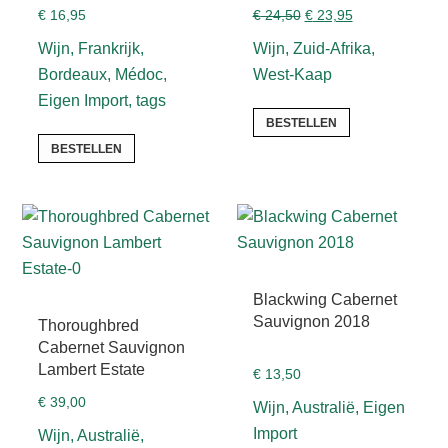
Oorspronkelijke
Huidige
€
16,95
€
24,50
€
23,95
prijs
prijs
Wijn, Frankrijk,
Wijn, Zuid-Afrika,
was:
is:
Bordeaux, Médoc,
West-Kaap
€ 24,50.
€ 23,95.
Eigen Import, tags
BESTELLEN
BESTELLEN
Blackwing Cabernet
Sauvignon 2018
Thoroughbred
Cabernet Sauvignon
Lambert Estate
€
13,50
€
39,00
Wijn, Australië, Eigen
Import
Wijn, Australië,