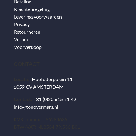
Betaling
Klachtenregeling
Leveringsvoorwaarden
Privacy
Retourneren
Verhuur
Voorverkoop
CONTACT
Locatie:
Hoofddorpplein 11
1059 CV AMSTERDAM
Contact:
+31 (0)20 615 71 42
info@tonovermars.nl
KVK-nummer: 66284635
BTW/VAT: NL8564.79.536.B01