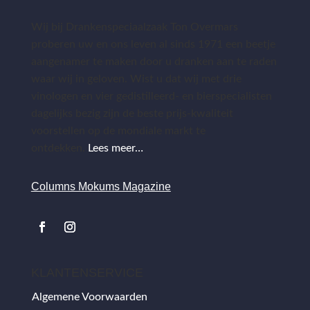
Wij bij Drankenspeciaalzaak Ton Overmars
proberen uw en ons leven al sinds 1971 een beetje
aangenamer te maken door u dranken aan te raden
waar wij in geloven. Wist u dat wij met drie
vinologen en vier gedistilleerd- en bierspecialisten
dagelijks bezig zijn de beste prijs-kwaliteit
voorstellen op de mondiale markt te
ontdekken.
Lees meer…
Columns Mokums Magazine
KLANTENSERVICE
Algemene Voorwaarden