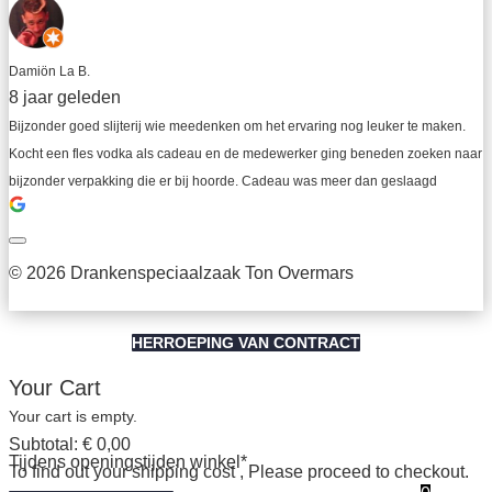
Damiön La B.
8 jaar geleden
Bijzonder goed slijterij wie meedenken om het ervaring nog leuker te maken. 
Kocht een fles vodka als cadeau en de medewerker ging beneden zoeken naar 
bijzonder verpakking die er bij hoorde. Cadeau was meer dan geslaagd
© 2026 Drankenspeciaalzaak Ton Overmars
HERROEPING VAN CONTRACT
Your Cart
Your cart is empty.
Subtotal:
€
0,00
Tijdens openingstijden winkel*
To find out your shipping cost , Please proceed to checkout.