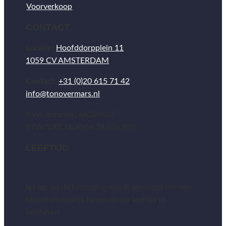
Voorverkoop
CONTACT
Locatie:
Hoofddorpplein 11
1059 CV AMSTERDAM
Contact:
+31 (0)20 615 71 42
info@tonovermars.nl
KVK-nummer: 66284635
BTW/VAT: NL8564.79.536.B01
LEEFTIJD
let op:
bij de bezorging wordt gevraagd om een
identiteitsbewijs teneinde uw leeftijd te
verifiëren.