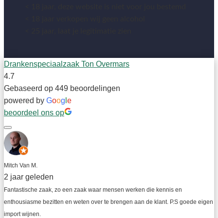
< 18 jaar, deze website is niet voor jou bestemd
< 18 jaar verkopen wij geen alcohol
< 25 jaar, laat je legitimatie zien
Drankenspeciaalzaak Ton Overmars
4.7
Gebaseerd op 449 beoordelingen
powered by
G
o
o
g
l
e
beoordeel ons op
Mitch Van M.
2 jaar geleden
Fantastische zaak, zo een zaak waar mensen werken die kennis en 
enthousiasme bezitten en weten over te brengen aan de klant. P.S goede eigen 
import wijnen.