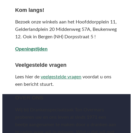
Kom langs!
Bezoek onze winkels aan het Hoofddorpplein 11,
Gelderlandplein 20 Middenweg 57A,
Beukenweg
12.
Ook in Bergen (NH) Dorpsstraat 5 !
Openingstijden
Veelgestelde vragen
Lees hier de
veelgestelde vragen
voordat u ons
een bericht stuurt.
OVER ONS
Wij bij Drankenspeciaalzaak Ton Overmars
proberen uw en ons leven al sinds 1971 een
beetje aangenamer te maken door u dranken aan
te raden waar wij in geloven. Wist u dat wij met