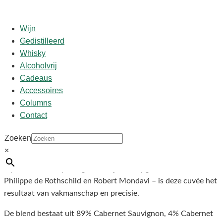
Wijn
Gedistilleerd
Whisky
Start
/
shop
/
Land
/ Opus One Overture 2021
Alcoholvrij
Cadeaus
Opus One Overture 2021
Accessoires
Columns
Contact
€
249,00
Zoeken
De Overture 2021 is de allereerste release van deze iconische
×
Napa Valley wijn met een officieel jaartal. Gemaakt door
Opus One – het prestigieuze wijnhuis opgericht door Baron
Philippe de Rothschild en Robert Mondavi – is deze cuvée het
resultaat van vakmanschap en precisie.
De blend bestaat uit 89% Cabernet Sauvignon, 4% Cabernet