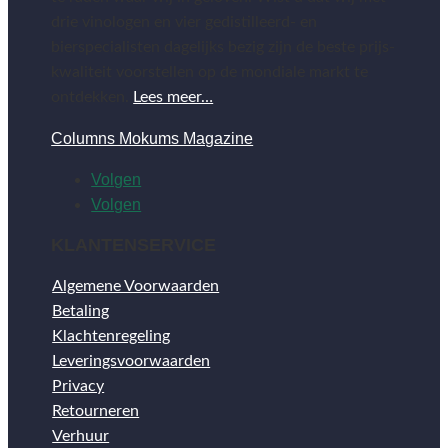
drie vinologen en vier gedistilleerd- en
bierspecialisten dagelijks bezig zijn de beste prijs-
kwaliteit voorstellen op de mondiale markt te
ontdekken.
Lees meer…
Columns Mokums Magazine
Volgen
Volgen
KLANTENSERVICE
Algemene Voorwaarden
Betaling
Klachtenregeling
Leveringsvoorwaarden
Privacy
Retourneren
Verhuur