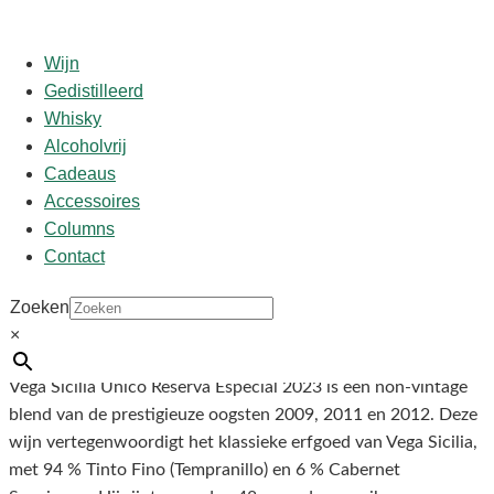
Wijn
Gedistilleerd
Whisky
Start
/
shop
/
Wijn
/ Vega Sicilia Único Reserva
Alcoholvrij
Especial 2023
Cadeaus
Accessoires
Vega Sicilia Único Reserva
Columns
Contact
Especial 2023
Zoeken
×
€
695,00
Vega Sicilia Único Reserva Especial 2023 is een non-vintage
blend van de prestigieuze oogsten 2009, 2011 en 2012. Deze
wijn vertegenwoordigt het klassieke erfgoed van Vega Sicilia,
met 94 % Tinto Fino (Tempranillo) en 6 % Cabernet