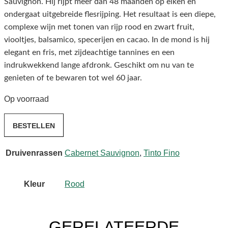
Sauvignon. Hij rijpt meer dan 48 maanden op eiken en
ondergaat uitgebreide flesrijping. Het resultaat is een diepe,
complexe wijn met tonen van rijp rood en zwart fruit,
viooltjes, balsamico, specerijen en cacao. In de mond is hij
elegant en fris, met zijdeachtige tannines en een
indrukwekkend lange afdronk. Geschikt om nu van te
genieten of te bewaren tot wel 60 jaar.
Op voorraad
Vega
BESTELLEN
Sicilia
Único
Druivenrassen
Cabernet Sauvignon
,
Tinto Fino
Reserva
Especial
2023
Kleur
Rood
aantal
GERELATEERDE