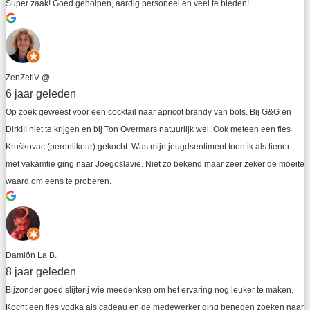
Super zaak! Goed geholpen, aardig personeel en veel te bieden!
ZenZetiV @
6 jaar geleden
Op zoek geweest voor een cocktail naar apricot brandy van bols. Bij G&G en 
DirkIII niet te krijgen en bij Ton Overmars natuurlijk wel. Ook meteen een fles 
Kruškovac (perenlikeur) gekocht. Was mijn jeugdsentiment toen ik als tiener 
met vakamtie ging naar Joegoslavië. Niet zo bekend maar zeer zeker de moeite 
waard om eens te proberen.
Damiön La B.
8 jaar geleden
Bijzonder goed slijterij wie meedenken om het ervaring nog leuker te maken. 
Kocht een fles vodka als cadeau en de medewerker ging beneden zoeken naar 