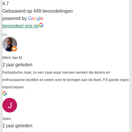
4.7
Gebaseerd op 449 beoordelingen
powered by
G
o
o
g
l
e
beoordeel ons op
Mitch Van M.
2 jaar geleden
Fantastische zaak, zo een zaak waar mensen werken die kennis en 
enthousiasme bezitten en weten over te brengen aan de klant. P.S goede eigen 
import wijnen.
Jules
2 jaar geleden