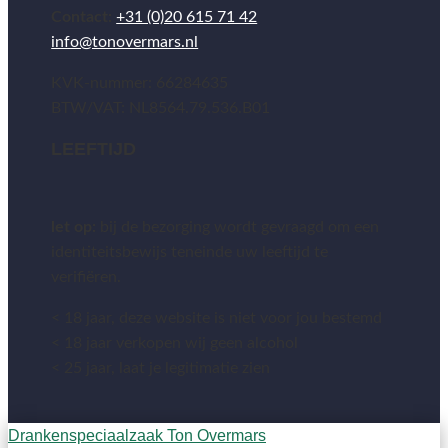
Contact:
+31 (0)20 615 71 42
info@tonovermars.nl
KVK-nummer: 66284635
BTW/VAT: NL8564.79.536.B01
LEEFTIJD
let op:
bij de bezorging wordt gevraagd om een
identiteitsbewijs teneinde uw leeftijd te
verifiëren.
< 18 jaar, deze website is niet voor jou bestemd
< 18 jaar verkopen wij geen alcohol
< 25 jaar, laat je legitimatie zien
Drankenspeciaalzaak Ton Overmars