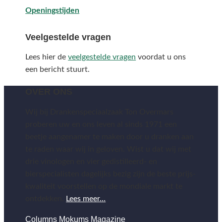
Openingstijden
Veelgestelde vragen
Lees hier de
veelgestelde vragen
voordat u ons
een bericht stuurt.
OVER ONS
Wij bij Drankenspeciaalzaak Ton Overmars
proberen uw en ons leven al sinds 1971 een
beetje aangenamer te maken door u dranken aan
te raden waar wij in geloven. Wist u dat wij met
drie vinologen en vier gedistilleerd- en
bierspecialisten dagelijks bezig zijn de beste prijs-
kwaliteit voorstellen op de mondiale markt te
ontdekken.
Lees meer…
Columns Mokums Magazine