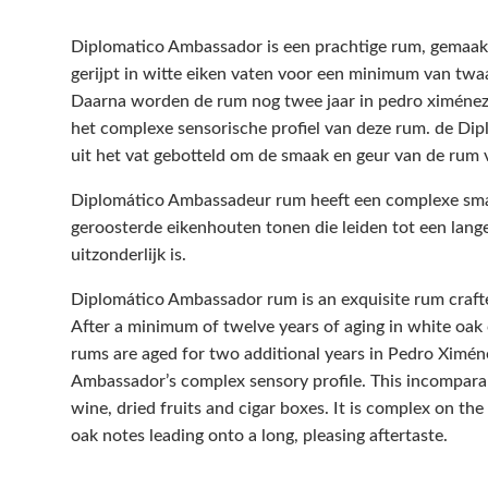
Diplomatico Ambassador is een prachtige rum, gemaakt 
gerijpt in witte eiken vaten voor een minimum van twaalf
Daarna worden de rum nog twee jaar in pedro ximénez 
het complexe sensorische profiel van deze rum. de Di
uit het vat gebotteld om de smaak en geur van de rum vo
Diplomático Ambassadeur rum heeft een complexe smaa
geroosterde eikenhouten tonen die leiden tot een la
uitzonderlijk is.
Diplomático Ambassador rum is an exquisite rum crafted
After a minimum of twelve years of aging in white oak c
rums are aged for two additional years in Pedro Ximéne
Ambassador’s complex sensory profile. This incompara
wine, dried fruits and cigar boxes. It is complex on t
oak notes leading onto a long, pleasing aftertaste.