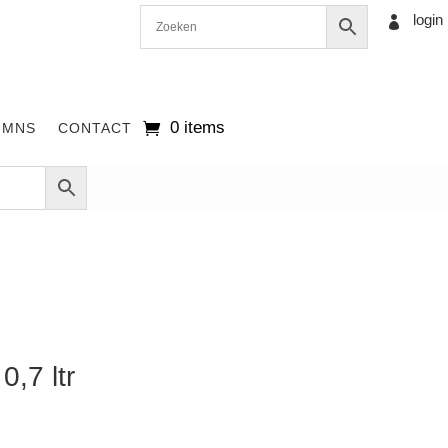
login

0 items
UMNS
CONTACT
,7 ltr