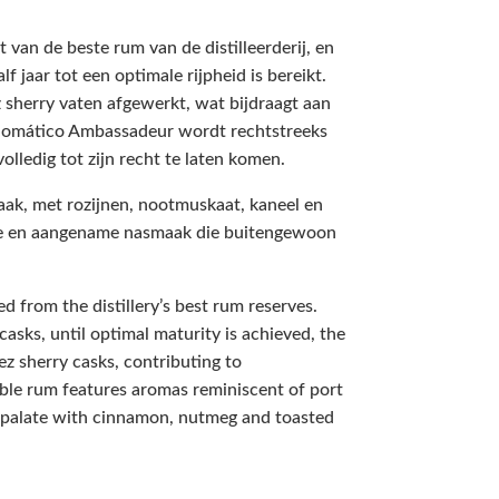
van de beste rum van de distilleerderij, en
 jaar tot een optimale rijpheid is bereikt.
sherry vaten afgewerkt, wat bijdraagt aan
plomático Ambassadeur wordt rechtstreeks
lledig tot zijn recht te laten komen.
k, met rozijnen, nootmuskaat, kaneel en
nge en aangename nasmaak die buitengewoon
 from the distillery’s best rum reserves.
asks, until optimal maturity is achieved, the
z sherry casks, contributing to
ble rum features aromas reminiscent of port
he palate with cinnamon, nutmeg and toasted