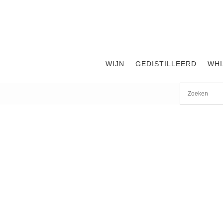
WIJN
GEDISTILLEERD
WHI
Start
/
shop
/
Gedistilleerd
/ Diplomatico Ambassador Rum 0