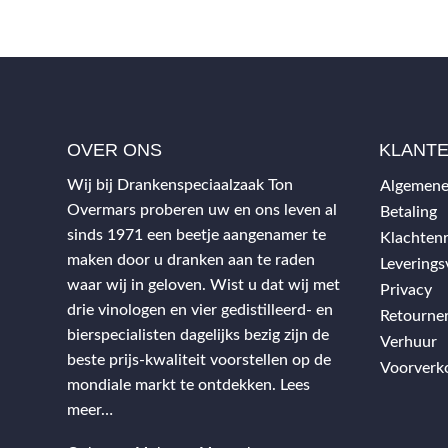
OVER ONS
KLANT
Wij bij Drankenspeciaalzaak Ton
Algemene
Overmars proberen uw en ons leven al
Betaling
sinds 1971 een beetje aangenamer te
Klachtenr
maken door u dranken aan te raden
Levering
waar wij in geloven. Wist u dat wij met
Privacy
drie vinologen en vier gedistilleerd- en
Retourne
bierspecialisten dagelijks bezig zijn de
Verhuur
beste prijs-kwaliteit voorstellen op de
Voorverk
mondiale markt te ontdekken.
Lees
meer…