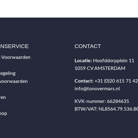
ENSERVICE
CONTACT
 Voorwaarden
Locatie:
Hoofddorpplein 11
1059 CV AMSTERDAM
egeling
Contact:
+31 (0)20 615 71 4
svoorwaarden
info@tonovermars.nl
ren
KVK-nummer: 66284635
BTW/VAT: NL8564.79.536.B
oop