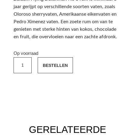
jaar gerijpt op verschillende soorten vaten, zoals
Oloroso sherryvaten, Amerikaanse eikenvaten en
Pedro Ximenez vaten. Een zoete rum om van te
genieten met sterke hinten van kokos, chocolade
en fruit, die overvloeien naar een zachte afdronk.
Op voorraad
Zuidam
BESTELLEN
Flying
Dutchman
no.
3
aantal
GERELATEERDE