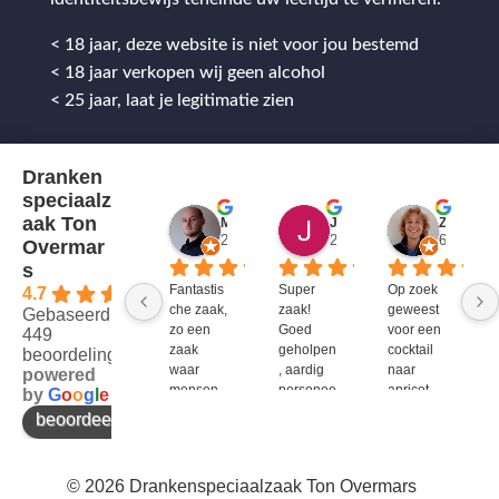
< 18 jaar, deze website is niet voor jou bestemd
< 18 jaar verkopen wij geen alcohol
< 25 jaar, laat je legitimatie zien
Dranken
speciaalz
aak Ton
Mitch Van M.
Jules
ZenZetiV @
2 jaar geleden
2 jaar geleden
6 jaar ge
Overmar
s
Fantastis
Super 
Op zoek 
4.7
che zaak, 
zaak! 
geweest 
Gebaseerd op
zo een 
Goed 
voor een 
449
zaak 
geholpen
cocktail 
beoordelingen
waar 
, aardig 
naar 
powered
mensen 
personee
apricot 
by
G
o
o
g
l
e
werken 
l en veel 
brandy 
beoordeel ons op
die 
te 
van bols. 
kennis 
bieden!
Bij G&G 
en 
en DirkIII 
© 2026 Drankenspeciaalzaak Ton Overmars
enthousi
niet te 