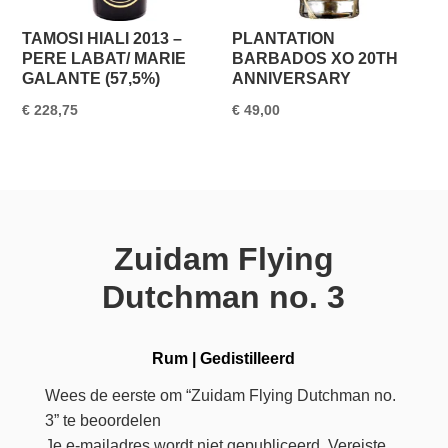
TAMOSI HIALI 2013 –
PLANTATION
PERE LABAT/ MARIE
BARBADOS XO 20TH
GALANTE (57,5%)
ANNIVERSARY
€
228,75
€
49,00
Zuidam Flying
Dutchman no. 3
Rum
|
Gedistilleerd
Wees de eerste om “Zuidam Flying Dutchman no.
3” te beoordelen
Je e-mailadres wordt niet gepubliceerd.
Vereiste