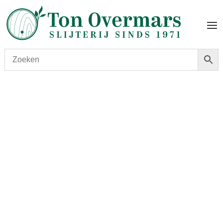
Start
/
shop
/
Gedistilleerd
/ Zuidam Flying Dutchman no.
3