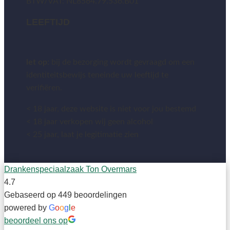
BTW/VAT: NL8564.79.536.B01
LEEFTIJD
let op:
bij de bezorging wordt gevraagd om een
identiteitsbewijs teneinde uw leeftijd te
verifiëren.
< 18 jaar, deze website is niet voor jou bestemd
< 18 jaar verkopen wij geen alcohol
< 25 jaar, laat je legitimatie zien
Drankenspeciaalzaak Ton Overmars
4.7
Gebaseerd op 449 beoordelingen
powered by
G
o
o
g
l
e
beoordeel ons op