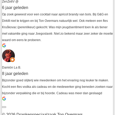
ZenZetiV @
6 jaar geleden
Op zoek geweest voor een cocktail naar apricot brandy van bols. Bij G&G en 
DirkIII niet te krijgen en bij Ton Overmars natuurlijk wel. Ook meteen een fles 
Kruškovac (perenlikeur) gekocht. Was mijn jeugdsentiment toen ik als tiener 
met vakamtie ging naar Joegoslavië. Niet zo bekend maar zeer zeker de moeite 
waard om eens te proberen.
Damiön La B.
8 jaar geleden
Bijzonder goed slijterij wie meedenken om het ervaring nog leuker te maken. 
Kocht een fles vodka als cadeau en de medewerker ging beneden zoeken naar 
bijzonder verpakking die er bij hoorde. Cadeau was meer dan geslaagd
© 2026 Drankenspeciaalzaak Ton Overmars