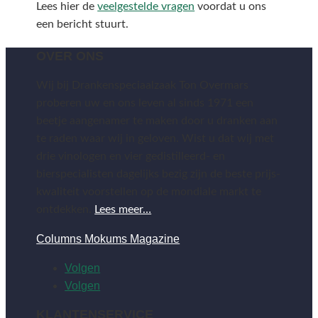
Lees hier de
veelgestelde vragen
voordat u ons
een bericht stuurt.
OVER ONS
Wij bij Drankenspeciaalzaak Ton Overmars
proberen uw en ons leven al sinds 1971 een
beetje aangenamer te maken door u dranken aan
te raden waar wij in geloven. Wist u dat wij met
drie vinologen en vier gedistilleerd- en
bierspecialisten dagelijks bezig zijn de beste prijs-
kwaliteit voorstellen op de mondiale markt te
ontdekken.
Lees meer…
Columns Mokums Magazine
Volgen
Volgen
KLANTENSERVICE