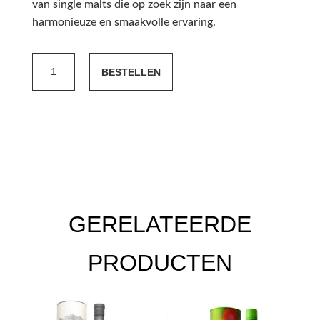
van single malts die op zoek zijn naar een
harmonieuze en smaakvolle ervaring.
Millstone
BESTELLEN
10
Year
Old
American
Oak
aantal
GERELATEERDE
PRODUCTEN