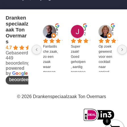
Dranken
speciaalz
aak Ton
Mitch Van M.
Jules
ZenZetiV @
2 jaar geleden
2 jaar geleden
6 jaar ge
Overmar
s
Fantastis
Super 
Op zoek 
4.7
che zaak, 
zaak! 
geweest 
Gebaseerd op
zo een 
Goed 
voor een 
449
zaak 
geholpen
cocktail 
beoordelingen
waar 
, aardig 
naar 
powered
mensen 
personee
apricot 
by
G
o
o
g
l
e
werken 
l en veel 
brandy 
beoordeel ons op
die 
te 
van bols. 
kennis 
bieden!
Bij G&G 
en 
en DirkIII 
© 2026 Drankenspeciaalzaak Ton Overmars
enthousi
niet te 
asme 
krijgen 
bezitten 
en bij 
en weten 
Ton 
over te 
Overmar
0
brengen 
s 