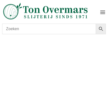
Start
/
shop
/
Land
/
Nederland
/ Millstone 10 Year Old
American Oak