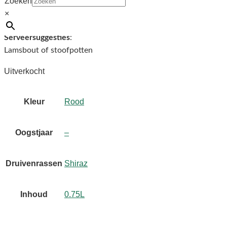
Zoeken
Druivenras
:
×
Shiraz
Serveersuggesties
:
Lamsbout of stoofpotten
Uitverkocht
Kleur
Rood
Oogstjaar
–
Druivenrassen
Shiraz
Inhoud
0.75L