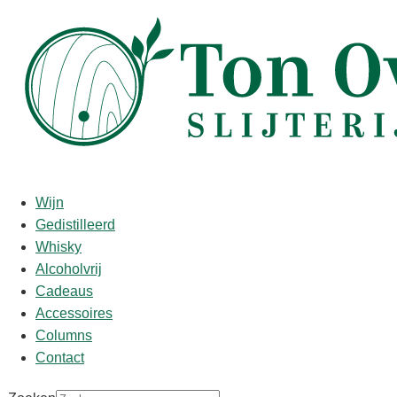
Start
/
shop
/
Wijn
/ Red Heads Studio Corroboree
Red Heads Studio Corroboree
Wijn
Gedistilleerd
€
16,95
Whisky
Alcoholvrij
Smaakomschrijving
:
Cadeaus
Aroma’s van chocola, lichte tintjes van tabak. Tonen van
Accessoires
pepertjes, diep donker rood fruit in de mond. De afdronk is
Columns
mooi rond en lang. Mondvullende wijn, maar een flinke
Contact
jongen!