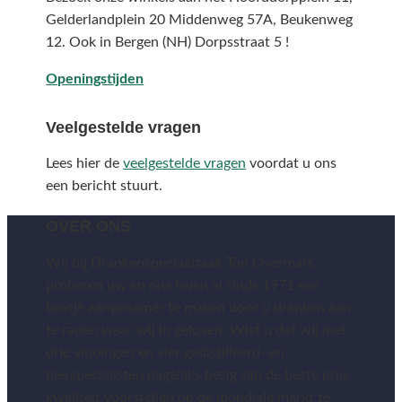
Gelderlandplein 20 Middenweg 57A,
Beukenweg
12.
Ook in Bergen (NH) Dorpsstraat 5 !
Openingstijden
Veelgestelde vragen
Lees hier de
veelgestelde vragen
voordat u ons
een bericht stuurt.
OVER ONS
Wij bij Drankenspeciaalzaak Ton Overmars
proberen uw en ons leven al sinds 1971 een
beetje aangenamer te maken door u dranken aan
te raden waar wij in geloven. Wist u dat wij met
drie vinologen en vier gedistilleerd- en
bierspecialisten dagelijks bezig zijn de beste prijs-
kwaliteit voorstellen op de mondiale markt te