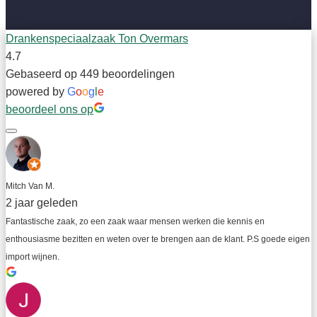
Drankenspeciaalzaak Ton Overmars
4.7
Gebaseerd op 449 beoordelingen
powered by
G
o
o
g
l
e
beoordeel ons op
Mitch Van M.
2 jaar geleden
Fantastische zaak, zo een zaak waar mensen werken die kennis en 
enthousiasme bezitten en weten over te brengen aan de klant. P.S goede eigen 
import wijnen.