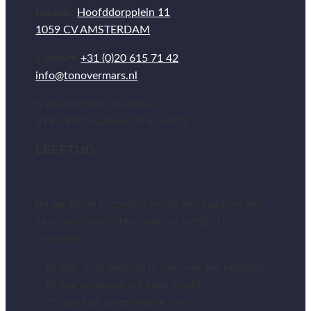
Locatie:
Hoofddorpplein 11
1059 CV AMSTERDAM
Contact:
+31 (0)20 615 71 42
info@tonovermars.nl
KVK-nummer: 66284635
BTW/VAT: NL8564.79.536.B01
LEEFTIJD
let op:
bij de bezorging wordt gevraagd om een
identiteitsbewijs teneinde uw leeftijd te
verifiëren.
< 18 jaar, deze website is niet voor jou bestemd
< 18 jaar verkopen wij geen alcohol
< 25 jaar, laat je legitimatie zien