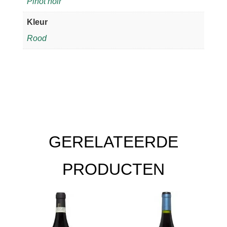
Pinot noir
2018
aantal
Kleur
Rood
GERELATEERDE
PRODUCTEN