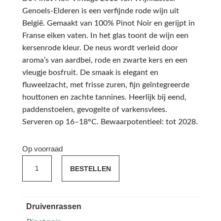
Genoels-Elderen is een verfijnde rode wijn uit
België. Gemaakt van 100% Pinot Noir en gerijpt in
Franse eiken vaten. In het glas toont de wijn een
kersenrode kleur. De neus wordt verleid door
aroma’s van aardbei, rode en zwarte kers en een
vleugje bosfruit. De smaak is elegant en
fluweelzacht, met frisse zuren, fijn geïntegreerde
houttonen en zachte tannines. Heerlijk bij eend,
paddenstoelen, gevogelte of varkensvlees.
Serveren op 16–18°C. Bewaarpotentieel: tot 2028.
Op voorraad
Genoels-
BESTELLEN
Elderen
Pinot
Noir
Druivenrassen
Vintage