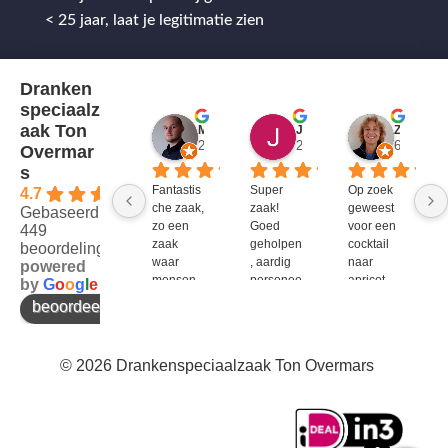
< 25 jaar, laat je legitimatie zien
Dranken
speciaalz
aak Ton
Mitch Van M.
Jules
ZenZetiV @
2 jaar geleden
2 jaar geleden
6 jaar ge
Overmar
s
Fantastis
Super 
Op zoek 
4.7
che zaak, 
zaak! 
geweest 
Gebaseerd op
zo een 
Goed 
voor een 
449
zaak 
geholpen
cocktail 
beoordelingen
waar 
, aardig 
naar 
powered
mensen 
personee
apricot 
by
G
o
o
g
l
e
werken 
l en veel 
brandy 
beoordeel ons op
die 
te 
van bols. 
kennis 
bieden!
Bij G&G 
en 
en DirkIII 
© 2026 Drankenspeciaalzaak Ton Overmars
enthousi
niet te 
asme 
krijgen 
bezitten 
en bij 
en weten 
Ton 
over te 
Overmar