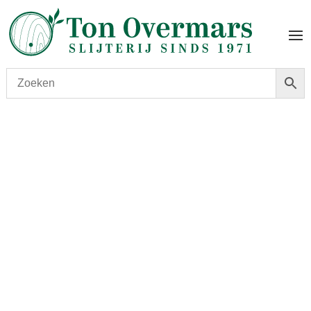
Start
/
shop
/
Wijn
/ Genoels-Elderen Pinot Noir Vintage
2018