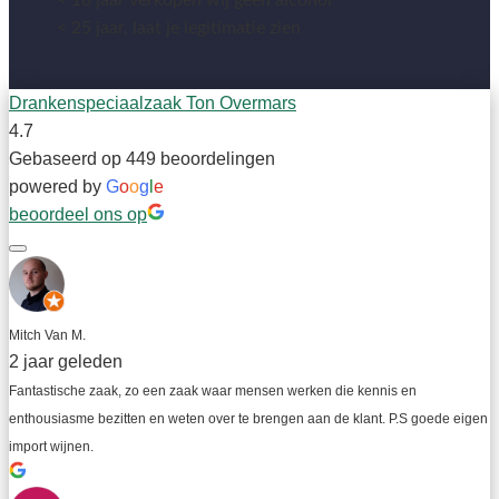
< 18 jaar verkopen wij geen alcohol
< 25 jaar, laat je legitimatie zien
Drankenspeciaalzaak Ton Overmars
4.7
Gebaseerd op 449 beoordelingen
powered by
G
o
o
g
l
e
beoordeel ons op
Mitch Van M.
2 jaar geleden
Fantastische zaak, zo een zaak waar mensen werken die kennis en 
enthousiasme bezitten en weten over te brengen aan de klant. P.S goede eigen 
import wijnen.