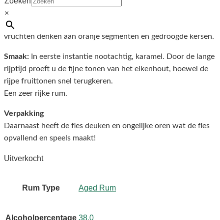
Zoeken
veroudering.
×
Geur:
Goede porties van dikke, rijke karamel en zoete
vruchten denken aan oranje segmenten en gedroogde kersen.
Smaak:
In eerste instantie nootachtig, karamel. Door de lange
rijptijd proeft u de fijne tonen van het eikenhout, hoewel de
rijpe fruittonen snel terugkeren.
Een zeer rijke rum.
Verpakking
Daarnaast heeft de fles deuken en ongelijke oren wat de fles
opvallend en speels maakt!
Uitverkocht
Rum Type
Aged Rum
Alcoholpercentage
38.0