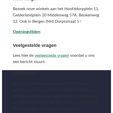
Bezoek onze winkels aan het Hoofddorpplein 11,
Gelderlandplein 20 Middenweg 57A,
Beukenweg
12.
Ook in Bergen (NH) Dorpsstraat 5 !
Openingstijden
Veelgestelde vragen
Lees hier de
veelgestelde vragen
voordat u ons
een bericht stuurt.
OVER ONS
Wij bij Drankenspeciaalzaak Ton Overmars
proberen uw en ons leven al sinds 1971 een
beetje aangenamer te maken door u dranken aan
te raden waar wij in geloven. Wist u dat wij met
drie vinologen en vier gedistilleerd- en