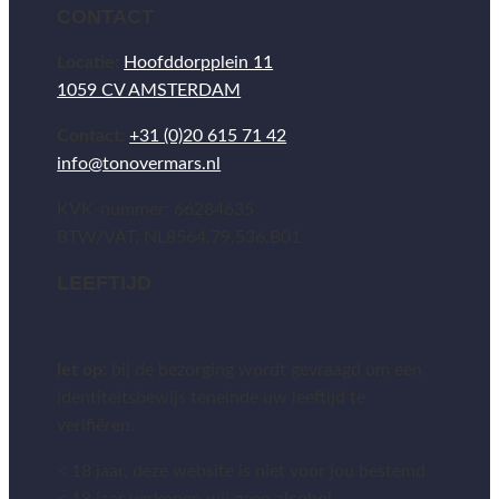
CONTACT
Locatie:
Hoofddorpplein 11
1059 CV AMSTERDAM
Contact:
+31 (0)20 615 71 42
info@tonovermars.nl
KVK-nummer: 66284635
BTW/VAT: NL8564.79.536.B01
LEEFTIJD
let op:
bij de bezorging wordt gevraagd om een
identiteitsbewijs teneinde uw leeftijd te
verifiëren.
< 18 jaar, deze website is niet voor jou bestemd