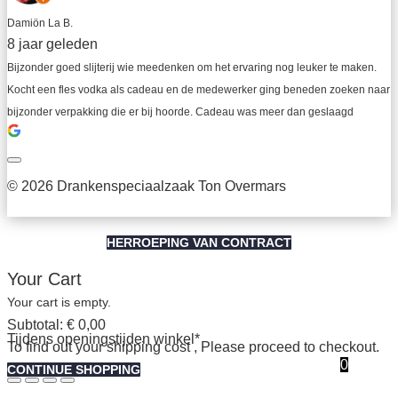
Damiön La B.
8 jaar geleden
Bijzonder goed slijterij wie meedenken om het ervaring nog leuker te maken. 
Kocht een fles vodka als cadeau en de medewerker ging beneden zoeken naar 
bijzonder verpakking die er bij hoorde. Cadeau was meer dan geslaagd
© 2026 Drankenspeciaalzaak Ton Overmars
HERROEPING VAN CONTRACT
Your Cart
Your cart is empty.
Subtotal:
€
0,00
Tijdens openingstijden winkel*
To find out your shipping cost , Please proceed to checkout.
0
CONTINUE SHOPPING