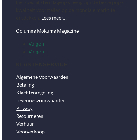
bierspecialisten dagelijks bezig zijn de beste prijs-
kwaliteit voorstellen op de mondiale markt te
ontdekken.
Lees meer…
Columns Mokums Magazine
Volgen
Volgen
KLANTENSERVICE
Algemene Voorwaarden
Betaling
Klachtenregeling
Leveringsvoorwaarden
Privacy
Retourneren
Verhuur
Voorverkoop