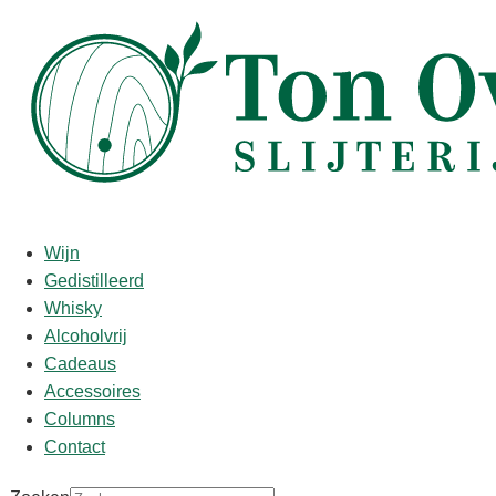
Start
/
shop
/
Land
/
Cuba
/ Conde de Cuba – 11 años
Conde de Cuba – 11 años
Wijn
Gedistilleerd
€
41,95
Whisky
Alcoholvrij
Deze rum heeft minstens elf jaar op eiken fusten gelagerd,
Cadeaus
wat zich uit in het houtachtige aroma.
Accessoires
De rum is mooi in balans tussen de delicatesse van fruitige
Columns
smaken, het karakter van de Aguardiente en houtrijping.
Contact
Uiterlijk:
Amberkleurig, verduisterd door langdurige