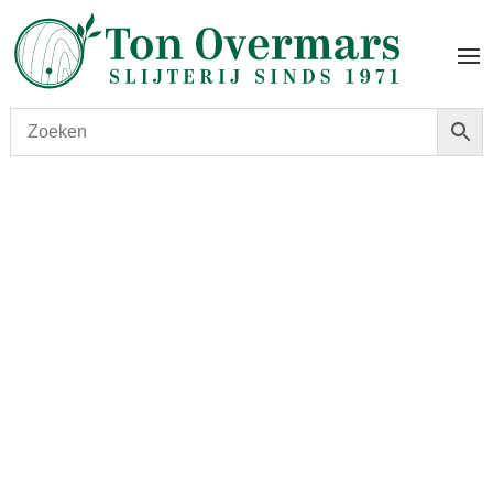
Start
/
shop
/
Wijn
/ Agassa Grenache 2023 – Château
Valmont