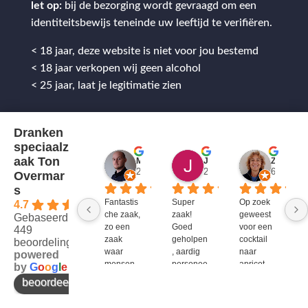
let op:
bij de bezorging wordt gevraagd om een
identiteitsbewijs teneinde uw leeftijd te verifiëren.
< 18 jaar, deze website is niet voor jou bestemd
< 18 jaar verkopen wij geen alcohol
< 25 jaar, laat je legitimatie zien
Dranken
speciaalz
aak Ton
Mitch Van M.
Jules
ZenZetiV @
2 jaar geleden
2 jaar geleden
6 jaar ge
Overmar
s
Fantastis
Super 
Op zoek 
4.7
che zaak, 
zaak! 
geweest 
Gebaseerd op
zo een 
Goed 
voor een 
449
zaak 
geholpen
cocktail 
beoordelingen
waar 
, aardig 
naar 
powered
mensen 
personee
apricot 
by
G
o
o
g
l
e
werken 
l en veel 
brandy 
beoordeel ons op
die 
te 
van bols. 
kennis 
bieden!
Bij G&G 