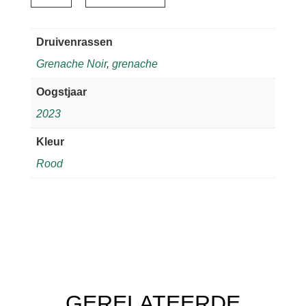
2023
–
Druivenrassen
Château
Grenache Noir
,
grenache
Valmont
aantal
Oogstjaar
2023
Kleur
Rood
GERELATEERDE