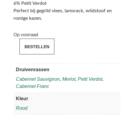
6% Petit Verdot
Perfect bij gegrild vlees, lamsrack, wildstoof en
romige kazen.
Op voorraad
BESTELLEN
Château
du
Tertre
Druivenrassen
2021
Cabernet Sauvignon
,
Merlot
,
Petit Verdot
,
aantal
Cabernet Franc
Kleur
Rood