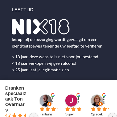
LEEFTIJD
let op:
bij de bezorging wordt gevraagd om een
identiteitsbewijs teneinde uw leeftijd te verifiëren.
< 18 jaar, deze website is niet voor jou bestemd
< 18 jaar verkopen wij geen alcohol
< 25 jaar, laat je legitimatie zien
Dranken
speciaalz
aak Ton
Mitch Van M.
Jules
ZenZetiV @
2 jaar geleden
2 jaar geleden
6 jaar ge
Overmar
s
Fantastis
Super 
Op zoek 
4.7