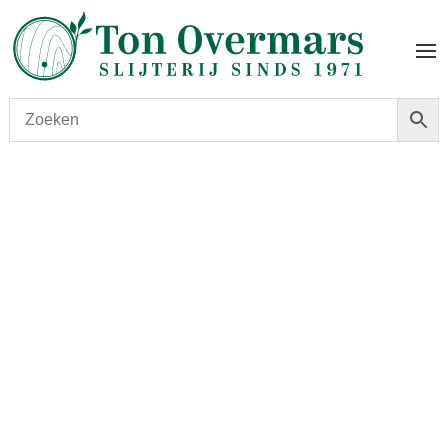
Start
/
shop
/
Wijn
/ Château du Tertre 2021