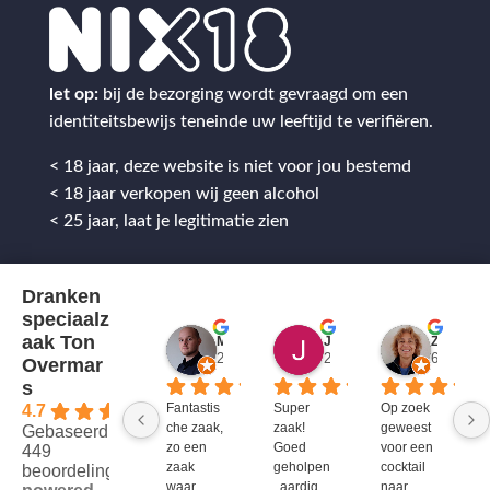
let op:
bij de bezorging wordt gevraagd om een
identiteitsbewijs teneinde uw leeftijd te verifiëren.
< 18 jaar, deze website is niet voor jou bestemd
< 18 jaar verkopen wij geen alcohol
< 25 jaar, laat je legitimatie zien
Dranken
speciaalz
aak Ton
Mitch Van M.
Jules
ZenZetiV @
2 jaar geleden
2 jaar geleden
6 jaar ge
Overmar
s
Fantastis
Super 
Op zoek 
4.7
che zaak, 
zaak! 
geweest 
Gebaseerd op
zo een 
Goed 
voor een 
449
zaak 
geholpen
cocktail 
beoordelingen
waar 
, aardig 
naar 