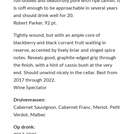
full-bodied and beautifully pure with ripe tannin. It
is soft enough to be approachable in several years
and should drink well for 20.
Robert Parker, 92 pt.
Tightly wound, but with an ample core of
blackberry and black currant fruit waiting in
reserve, accented by lively briar and singed spice
notes. Reveals good, graphite-edged grip through
the finish, with a hint of cassis bush at the very
end. Should unwind nicely in the cellar. Best from
2017 through 2022.
Wine Spectator
Druivenrassen
:
Cabernet Sauvignon, Cabernet Franc, Merlot. Petit
Verdot, Malbec
Op dronk: