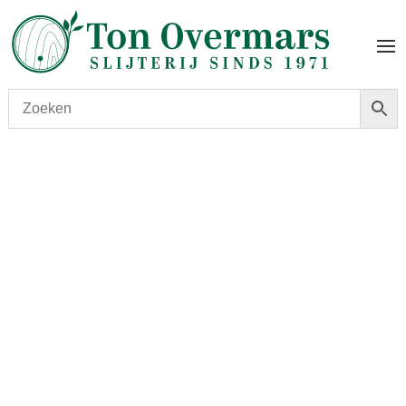
Start
/
shop
/
Wijn
/ Chateau Clerc Milon 2012 Magnum