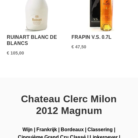
RUINART BLANC DE
FRAPIN V.S. 0.7L
BLANCS
€
47,50
€
105,00
Chateau Clerc Milon
2012 Magnum
Wijn
|
Frankrijk
|
Bordeaux
|
Classering
|
Cinquième Grand Cru Classé
|
Linkeroever
|