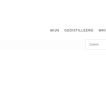
WIJN
GEDISTILLEERD
WHI
Start
/
shop
/
Wijn
/ Chateau Pédesclaux 2017