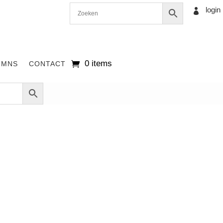
login

0 items
UMNS
CONTACT