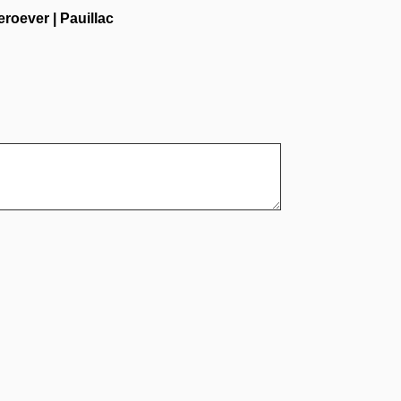
eroever
|
Pauillac