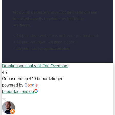
let op:
bij de bezorging wordt gevraagd om een
identiteitsbewijs teneinde uw leeftijd te
verifiëren.
< 18 jaar, deze website is niet voor jou bestemd
< 18 jaar verkopen wij geen alcohol
< 25 jaar, laat je legitimatie zien
Drankenspeciaalzaak Ton Overmars
4.7
Gebaseerd op 449 beoordelingen
powered by
G
o
o
g
l
e
beoordeel ons op