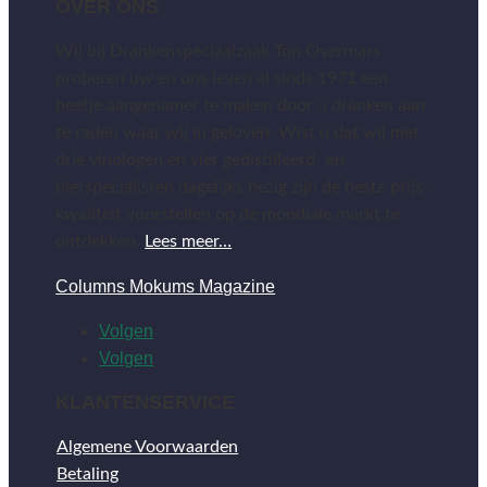
OVER ONS
Wij bij Drankenspeciaalzaak Ton Overmars
proberen uw en ons leven al sinds 1971 een
beetje aangenamer te maken door u dranken aan
te raden waar wij in geloven. Wist u dat wij met
drie vinologen en vier gedistilleerd- en
bierspecialisten dagelijks bezig zijn de beste prijs-
kwaliteit voorstellen op de mondiale markt te
ontdekken.
Lees meer…
Columns Mokums Magazine
Volgen
Volgen
KLANTENSERVICE
Algemene Voorwaarden
Betaling