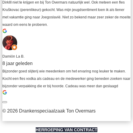
DirkIII niet te krijgen en bij Ton Overmars natuurlijk wel. Ook meteen een fles 
Kruškovac (perenlikeur) gekocht. Was mijn jeugdsentiment toen ik als tiener 
met vakamtie ging naar Joegoslavië. Niet zo bekend maar zeer zeker de moeite 
waard om eens te proberen.
Damiön La B.
8 jaar geleden
Bijzonder goed slijterij wie meedenken om het ervaring nog leuker te maken. 
Kocht een fles vodka als cadeau en de medewerker ging beneden zoeken naar 
bijzonder verpakking die er bij hoorde. Cadeau was meer dan geslaagd
© 2026 Drankenspeciaalzaak Ton Overmars
HERROEPING VAN CONTRACT