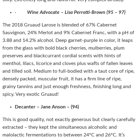
·
Wine Advocate – Lisa Perrotti-Brown (9
5
– 9
7
)
The 2018 Gruaud Larose is blended of 67% Cabernet
Sauvignon, 24% Merlot and 9% Cabernet Franc, with a pH of
3.88 and 14.2% alcohol. Deep garnet-purple in color, it leaps
from the glass with bold black cherries, mulberries, plum
preserves and blackcurrant cordial scents with hints of
menthol, lilacs, licorice and cloves plus wafts of fallen leaves
and tilled soil. Medium to full-bodied with a taut core of ripe,
densely packed, muscular fruit, it has a firm line of ripe,
grainy tannins and just enough freshness, finishing long and
spicy. Very exotic Gruaud!
Decanter – Jane Anson – (94)
This is good quality, not exactly generous but clearly carefully
extracted – they kept the simultaneous alcoholic and
malolactic fermentations to between 24°C and 26°C. It’s