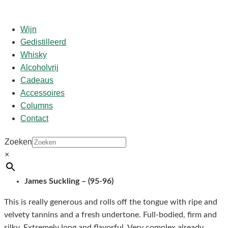
Wijn
Gedistilleerd
Whisky
Start
/
shop
/
Wijn
/ Gruaud Larose 2018
Alcoholvrij
Cadeaus
Accessoires
Gruaud Larose 2018
Columns
Contact
€
104,50
Zoeken
×
Château Gruaud Larose 2018
James Suckling – (95-96)
This is really generous and rolls off the tongue with ripe and
velvety tannins and a fresh undertone. Full-bodied, firm and
silky. Extremely long and flavorful. Very complex already.