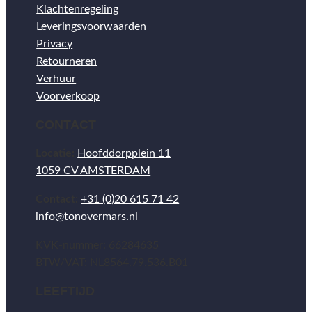
Klachtenregeling
Leveringsvoorwaarden
Privacy
Retourneren
Verhuur
Voorverkoop
CONTACT
Locatie:
Hoofddorpplein 11
1059 CV AMSTERDAM
Contact:
+31 (0)20 615 71 42
info@tonovermars.nl
KVK-nummer: 66284635
BTW/VAT: NL8564.79.536.B01
LEEFTIJD