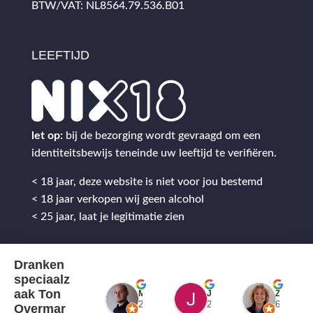
BTW/VAT: NL8564.79.536.B01
LEEFTIJD
let op:
bij de bezorging wordt gevraagd om een
identiteitsbewijs teneinde uw leeftijd te verifiëren.
< 18 jaar, deze website is niet voor jou bestemd
< 18 jaar verkopen wij geen alcohol
< 25 jaar, laat je legitimatie zien
Dranken
speciaalz
aak Ton
Mitch Van M.
Jules
ZenZetiV @
2 jaar geleden
2 jaar geleden
6 jaar ge
Overmar