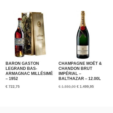
BARON GASTON
CHAMPAGNE MOËT &
LEGRAND BAS-
CHANDON BRUT
ARMAGNAC MILLÉSIMÉ
IMPÉRIAL –
– 1952
BALTHAZAR – 12.00L
Oorspronkelijke
Huidige
€
722,75
€
1.550,00
€
1.499,95
prijs
prijs
was:
is:
€ 1.550,00.
€ 1.499,95.