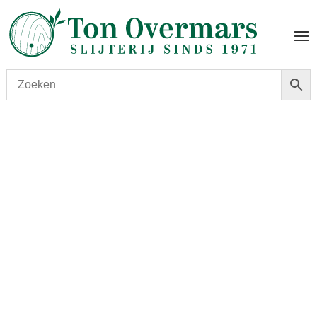
Start
/
shop
/
Wijn
/ Château Citran 2017