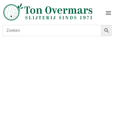
Start
/
shop
/
Wijn
/ Chateau Lanessan 2014 Magnum