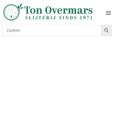
Start
/
shop
/
Wijn
/ Chateau Pichon Longueville
Comtesse de Lalande 2014