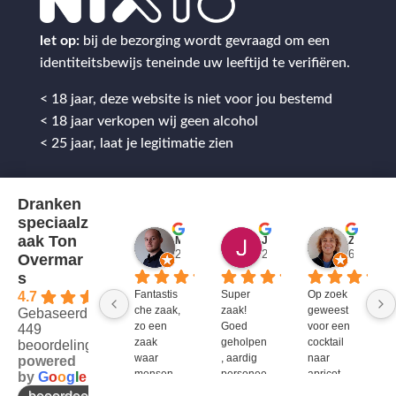
let op:
bij de bezorging wordt gevraagd om een
identiteitsbewijs teneinde uw leeftijd te verifiëren.
< 18 jaar, deze website is niet voor jou bestemd
< 18 jaar verkopen wij geen alcohol
< 25 jaar, laat je legitimatie zien
Dranken
speciaalz
aak Ton
Mitch Van M.
Jules
ZenZetiV @
2 jaar geleden
2 jaar geleden
6 jaar ge
Overmar
s
Fantastis
Super 
Op zoek 
4.7
che zaak, 
zaak! 
geweest 
Gebaseerd op
zo een 
Goed 
voor een 
449
zaak 
geholpen
cocktail 
beoordelingen
waar 
, aardig 
naar 
powered
mensen 
personee
apricot 
by
G
o
o
g
l
e
werken 
l en veel 
brandy 