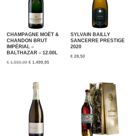
CHAMPAGNE MOËT &
SYLVAIN BAILLY
CHANDON BRUT
SANCERRE PRESTIGE
IMPÉRIAL –
2020
BALTHAZAR – 12.00L
€
28,50
Oorspronkelijke
Huidige
€
1.550,00
€
1.499,95
prijs
prijs
was:
is:
€ 1.550,00.
€ 1.499,95.