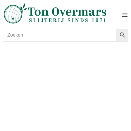
Start
/
shop
/
Wijn
/ Chateau Lilian Ladouys 2018