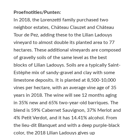
Proefnotities/Punten:
In 2018, the Lorenzetti family purchased two
neighbor estates, Château Clauzet and Château
Tour de Pez, adding these to the Lilian Ladouys
vineyard to almost double its planted area to 77
hectares. These additional vineyards are composed
of gravelly soils of the same level as the best
blocks of Lilian Ladouys. Soils are a typically Saint-
Estèphe mix of sandy-gravel and clay with some
limestone deposits. It is planted at 8,500-10,000
vines per hectare, with an average vine age of 35
years in 2018. The wine will see 12 months aging
in 35% new and 65% two-year-old barriques. The
blend is 59% Cabernet Sauvignon, 37% Merlot and
4% Petit Verdot, and it has 14.41% alcohol. From
the lieu-dit Blanquet and with a deep purple-black
color, the 2018 Lilian Ladouys gives up