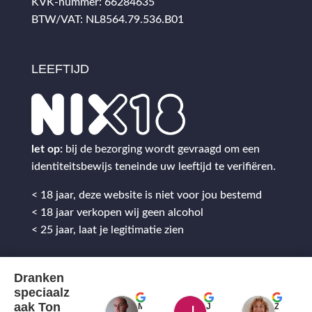
KVK-nummer: 66284635
BTW/VAT: NL8564.79.536.B01
LEEFTIJD
let op:
bij de bezorging wordt gevraagd om een
identiteitsbewijs teneinde uw leeftijd te verifiëren.
< 18 jaar, deze website is niet voor jou bestemd
< 18 jaar verkopen wij geen alcohol
< 25 jaar, laat je legitimatie zien
Dranken
speciaalz
aak Ton
Mitch Van M.
Jules
ZenZetiV @