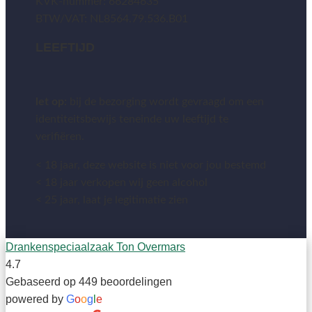
KVK-nummer: 66284635
BTW/VAT: NL8564.79.536.B01
LEEFTIJD
let op:
bij de bezorging wordt gevraagd om een
identiteitsbewijs teneinde uw leeftijd te
verifiëren.
< 18 jaar, deze website is niet voor jou bestemd
< 18 jaar verkopen wij geen alcohol
< 25 jaar, laat je legitimatie zien
Drankenspeciaalzaak Ton Overmars
4.7
Gebaseerd op 449 beoordelingen
powered by
G
o
o
g
l
e