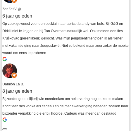
ZenZetiV @
6 jaar geleden
Op zoek geweest voor een cocktail naar apricot brandy van bols. Bij G&G en 
DirkIII niet te krijgen en bij Ton Overmars natuurlijk wel. Ook meteen een fles 
Kruškovac (perenlikeur) gekocht. Was mijn jeugdsentiment toen ik als tiener 
met vakamtie ging naar Joegoslavië. Niet zo bekend maar zeer zeker de moeite 
waard om eens te proberen.
Damiön La B.
8 jaar geleden
Bijzonder goed slijterij wie meedenken om het ervaring nog leuker te maken. 
Kocht een fles vodka als cadeau en de medewerker ging beneden zoeken naar 
bijzonder verpakking die er bij hoorde. Cadeau was meer dan geslaagd