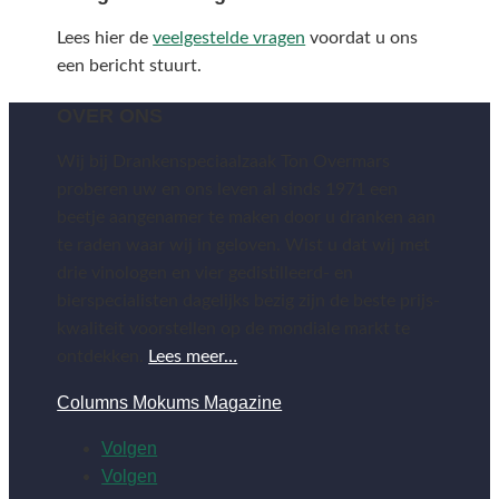
Lees hier de
veelgestelde vragen
voordat u ons
een bericht stuurt.
OVER ONS
Wij bij Drankenspeciaalzaak Ton Overmars
proberen uw en ons leven al sinds 1971 een
beetje aangenamer te maken door u dranken aan
te raden waar wij in geloven. Wist u dat wij met
drie vinologen en vier gedistilleerd- en
bierspecialisten dagelijks bezig zijn de beste prijs-
kwaliteit voorstellen op de mondiale markt te
ontdekken.
Lees meer…
Columns Mokums Magazine
Volgen
Volgen