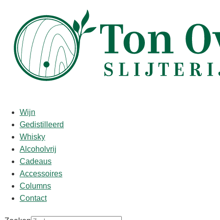
Start
/
shop
/
Wijn
/ Les Pagodes de Cos 2016
Les Pagodes de Cos 2016
Wijn
Gedistilleerd
€
56,95
Whisky
Alcoholvrij
Proefnotities/Punten:
Cadeaus
Fresh, muscular, racy nose. Sweet start – really rather
Accessoires
flirtatious! Racy and elegant. But not for the long term.
Columns
13.02%
Contact
Drink 2023-2032
Jancis Robinson 17 punten