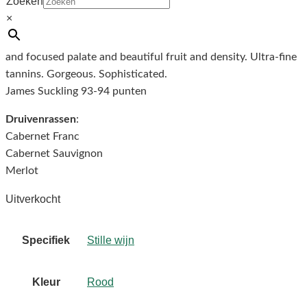
Zoeken
×
The brightness and focus to this second wine of Cos are
certainly impressive. You can see the quality. Full body, a tight
and focused palate and beautiful fruit and density. Ultra-fine
tannins. Gorgeous. Sophisticated.
James Suckling 93-94 punten
Druivenrassen
:
Cabernet Franc
Cabernet Sauvignon
Merlot
Uitverkocht
Specifiek
Stille wijn
Kleur
Rood