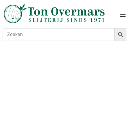
Start
/
shop
/
Wijn
/ Clos du Marquis 2016