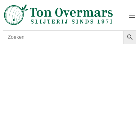
Start
/
shop
/
Wijn
/ Clos du Marquis 2018