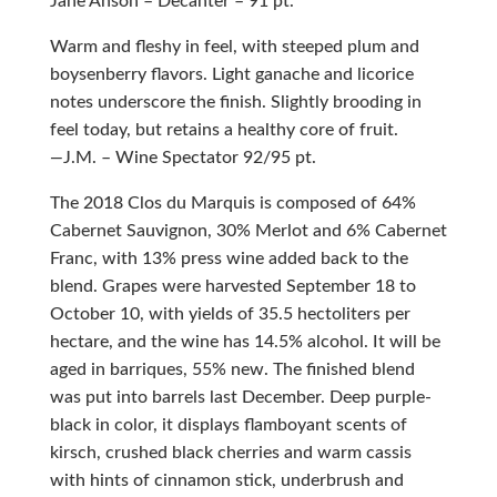
Jane Anson – Decanter – 91 pt.
Warm and fleshy in feel, with steeped plum and
boysenberry flavors. Light ganache and licorice
notes underscore the finish. Slightly brooding in
feel today, but retains a healthy core of fruit.
—
J.M. – Wine Spectator 92/95 pt.
The 2018 Clos du Marquis is composed of 64%
Cabernet Sauvignon, 30% Merlot and 6% Cabernet
Franc, with 13% press wine added back to the
blend. Grapes were harvested September 18 to
October 10, with yields of 35.5 hectoliters per
hectare, and the wine has 14.5% alcohol. It will be
aged in barriques, 55% new. The finished blend
was put into barrels last December. Deep purple-
black in color, it displays flamboyant scents of
kirsch, crushed black cherries and warm cassis
with hints of cinnamon stick, underbrush and