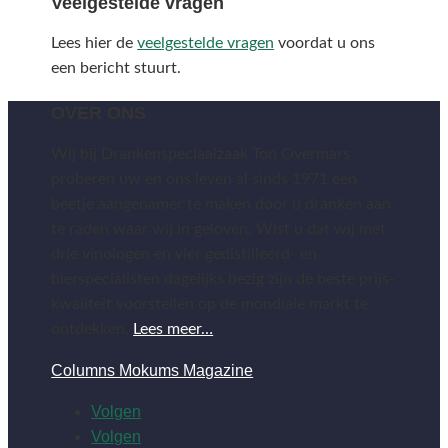
Veelgestelde vragen
Lees hier de
veelgestelde vragen
voordat u ons
een bericht stuurt.
OVER ONS
Wij bij Drankenspeciaalzaak Ton Overmars
proberen uw en ons leven al sinds 1971 een
beetje aangenamer te maken door u dranken aan
te raden waar wij in geloven. Wist u dat wij met
drie vinologen en vier gedistilleerd- en
bierspecialisten dagelijks bezig zijn de beste prijs-
kwaliteit voorstellen op de mondiale markt te
ontdekken.
Lees meer…
Columns Mokums Magazine
Volgen
Volgen