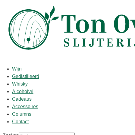
Start
/
shop
/
Wijn
/ Chateau Grand Mayne 2016
Chateau Grand Mayne 2016
Wijn
Gedistilleerd
€
57,95
Whisky
Alcoholvrij
Proefnotities/Punten:
Cadeaus
2016 Grand-Mayne is a very different wine from those of old
Accessoires
when sometimes it could be pushed too much in the winery.
Columns
Certainly, the addition of Louis Mitjavile, François’s son, has
Contact
had a positive impact upon Grand-Mayne in the last two or
three years. This is very elegant and refined, displaying more