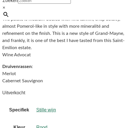
Zoeken
terroir characteristics with a gorgeous herbal lift, almost as if
×
owner Jean-Antoine Nony had used some stems!
The palate is medium-bodied with fine tannin, crisp acidity,
almost Pomerol-like in style with more mineralité and
refinement on the finish. This is a new style of Grand-Mayne,
and frankly, it is one of the best I have tasted from this Saint-
Emilion estate.
Wine Advocat
Druivenrassen
:
Merlot
Cabernet Sauvignon
Uitverkocht
Specifiek
Stille wijn
Kleur
Rood