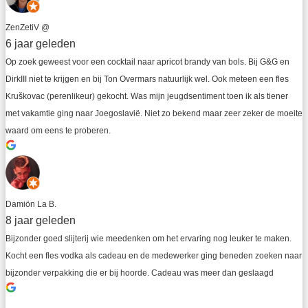
ZenZetiV @
6 jaar geleden
Op zoek geweest voor een cocktail naar apricot brandy van bols. Bij G&G en 
DirkIII niet te krijgen en bij Ton Overmars natuurlijk wel. Ook meteen een fles 
Kruškovac (perenlikeur) gekocht. Was mijn jeugdsentiment toen ik als tiener 
met vakamtie ging naar Joegoslavië. Niet zo bekend maar zeer zeker de moeite 
waard om eens te proberen.
Damiön La B.
8 jaar geleden
Bijzonder goed slijterij wie meedenken om het ervaring nog leuker te maken. 
Kocht een fles vodka als cadeau en de medewerker ging beneden zoeken naar 
bijzonder verpakking die er bij hoorde. Cadeau was meer dan geslaagd