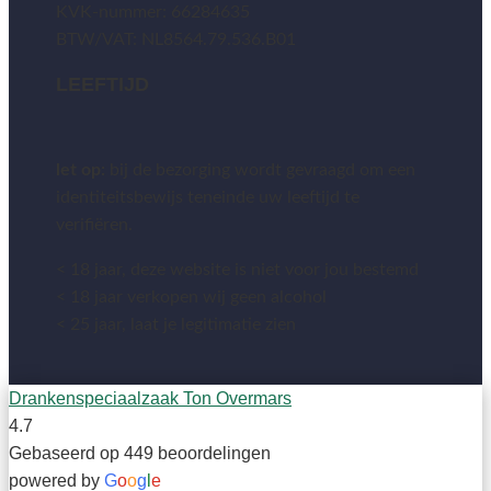
KVK-nummer: 66284635
BTW/VAT: NL8564.79.536.B01
LEEFTIJD
let op:
bij de bezorging wordt gevraagd om een
identiteitsbewijs teneinde uw leeftijd te
verifiëren.
< 18 jaar, deze website is niet voor jou bestemd
< 18 jaar verkopen wij geen alcohol
< 25 jaar, laat je legitimatie zien
Drankenspeciaalzaak Ton Overmars
4.7
Gebaseerd op 449 beoordelingen
powered by
G
o
o
g
l
e