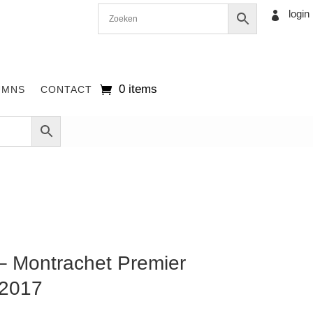
login

0 items
UMNS
CONTACT
– Montrachet Premier
 2017