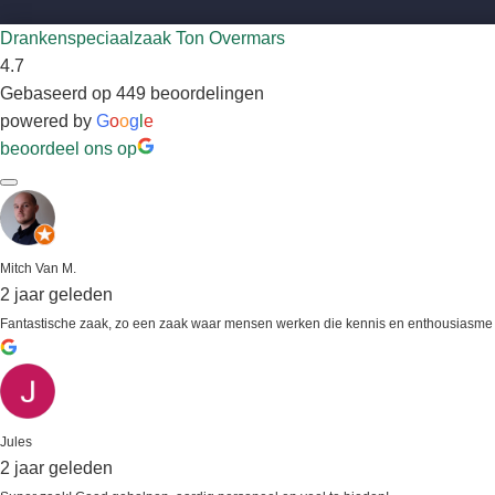
Drankenspeciaalzaak Ton Overmars
4.7
Gebaseerd op 449 beoordelingen
powered by
G
o
o
g
l
e
beoordeel ons op
Mitch Van M.
2 jaar geleden
Fantastische zaak, zo een zaak waar mensen werken die kennis en enthousiasme be
Jules
2 jaar geleden