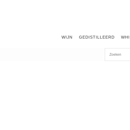
WIJN
GEDISTILLEERD
WHI
Start
/
shop
/
Wijn
/ Pierre-Yves Colin Chassagne – Montrac