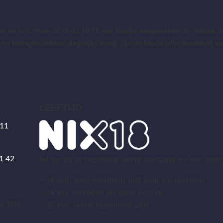
 en ons leven al sinds 1971 een beetje aangenamer te maken do
 en bierspecialisten dagelijks bezig zijn de beste prijs-kwaliteit
LEEFTIJD
 11
1 42
let op:
bij de bezorging wordt gevraagd om een identit
< 18 jaar, deze website is niet voor jou bestemd
5
< 18 jaar verkopen wij geen alcohol
36.B01
< 25 jaar, laat je legitimatie zien