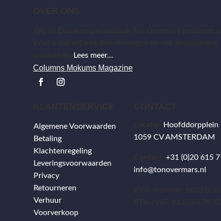
OVER ONS
Wij bij Drankenspeciaalzaak Ton Overmars proberen uw
Wist u dat wij met drie vinologen en vier gedistilleerd-
ontdekken.
Lees meer…
Columns Mokums Magazine
KLANTENSERVICE
CONTACT
Locatie:
Hoofddorpplein
Algemene Voorwaarden
1059 CV AMSTERDAM
Betaling
Klachtenregeling
Contact:
+31 (0)20 615 7
Leveringsvoorwaarden
info@tonovermars.nl
Privacy
Retourneren
KVK-nummer: 6628463
Verhuur
BTW/VAT: NL8564.79.5
Voorverkoop