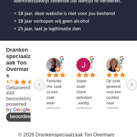
identiteitsbewijs teneinde uw leeftijd te verifiëren.
< 18 jaar, deze website is niet voor jou bestemd
< 18 jaar verkopen wij geen alcohol
< 25 jaar, laat je legitimatie zien
Dranken
speciaalz
aak Ton
Mitch Van M.
Jules
ZenZetiV @
2 jaar geleden
2 jaar geleden
6 jaar ge
Overmar
s
Fantastis
Super 
Op zoek 
4.7
che zaak, 
zaak! 
geweest 
Gebaseerd op
zo een 
Goed 
voor een 
449
zaak 
geholpen
cocktail 
beoordelingen
waar 
, aardig 
naar 
powered
mensen 
personee
apricot 
by
G
o
o
g
l
e
werken 
l en veel 
brandy 
beoordeel ons op
die 
te 
van bols. 
kennis 
bieden!
Bij G&G 
en 
en DirkIII 
© 2026 Drankenspeciaalzaak Ton Overmars
enthousi
niet te 