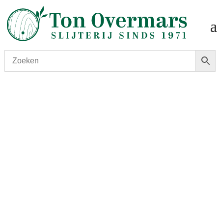
Start
/
shop
/
Wijn
/ Fernand Engel – Muscat