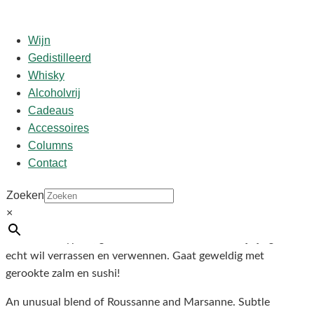
Wijn
Gedistilleerd
Whisky
Start
/
shop
/
Wijn
/ Domaine d’Albas blanc 21
Alcoholvrij
Cadeaus
Domaine d’Albas blanc 21
Accessoires
Columns
Contact
€
17,95
Zoeken
Ongebruikelijke Rhone Blend van 75% Rousanne 25%
×
Marsanne maar dan uit de uit de Minervois. Maar wat een
WIJN! Eucalyptus, geel fruit vanille en citrus. Als je je gasten
echt wil verrassen en verwennen. Gaat geweldig met
gerookte zalm en sushi!
An unusual blend of Roussanne and Marsanne. Subtle