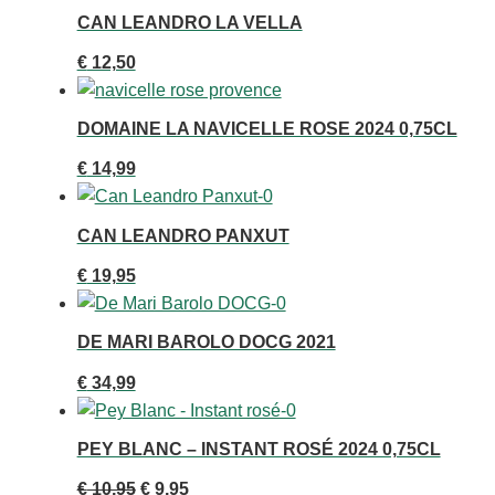
CAN LEANDRO LA VELLA
€
12,50
DOMAINE LA NAVICELLE ROSE 2024 0,75CL
€
14,99
CAN LEANDRO PANXUT
€
19,95
DE MARI BAROLO DOCG 2021
€
34,99
PEY BLANC – INSTANT ROSÉ 2024 0,75CL
Oorspronkelijke
Huidige
€
10,95
€
9,95