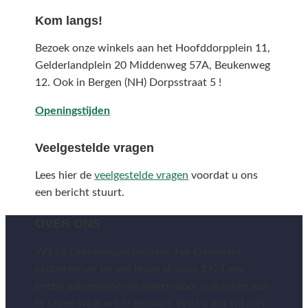
Kom langs!
Bezoek onze winkels aan het Hoofddorpplein 11,
Gelderlandplein 20 Middenweg 57A,
Beukenweg
12.
Ook in Bergen (NH) Dorpsstraat 5 !
Openingstijden
Veelgestelde vragen
Lees hier de
veelgestelde vragen
voordat u ons
een bericht stuurt.
OVER ONS
Wij bij Drankenspeciaalzaak Ton Overmars
proberen uw en ons leven al sinds 1971 een
beetje aangenamer te maken door u dranken aan
te raden waar wij in geloven. Wist u dat wij met