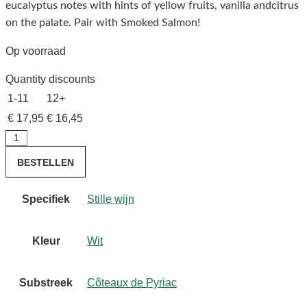
eucalyptus notes with hints of yellow fruits, vanilla andcitrus
on the palate. Pair with Smoked Salmon!
Op voorraad
Quantity discounts
1-11
12+
€
17,95
€
16,45
Domaine
d'Albas
BESTELLEN
blanc
21
Specifiek
Stille wijn
aantal
Kleur
Wit
Substreek
Côteaux de Pyriac