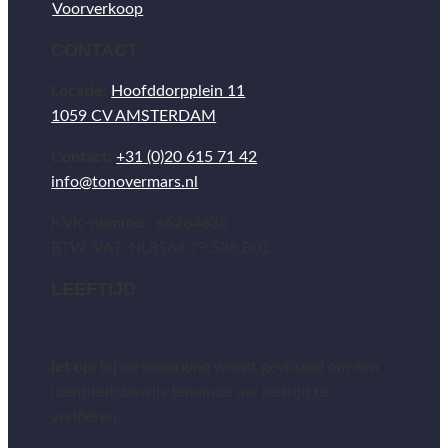
Voorverkoop
CONTACT
Locatie:
Hoofddorpplein 11
1059 CV AMSTERDAM
Contact:
+31 (0)20 615 71 42
info@tonovermars.nl
KVK-nummer: 66284635
BTW/VAT: NL8564.79.536.B01
LEEFTIJD
let op:
bij de bezorging wordt gevraagd om een
identiteitsbewijs teneinde uw leeftijd te
verifiëren.