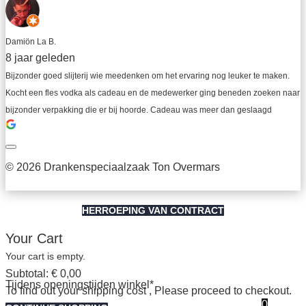
Damiön La B.
8 jaar geleden
Bijzonder goed slijterij wie meedenken om het ervaring nog leuker te maken. 
Kocht een fles vodka als cadeau en de medewerker ging beneden zoeken naar 
bijzonder verpakking die er bij hoorde. Cadeau was meer dan geslaagd
© 2026 Drankenspeciaalzaak Ton Overmars
HERROEPING VAN CONTRACT
Your Cart
Your cart is empty.
Subtotal:
€
0,00
Tijdens openingstijden winkel*
To find out your shipping cost , Please proceed to checkout.
0