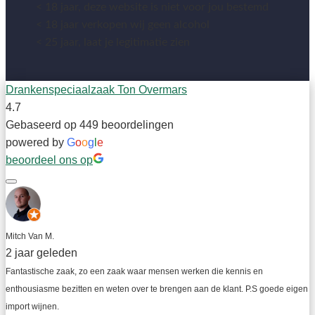
< 18 jaar, deze website is niet voor jou bestemd
< 18 jaar verkopen wij geen alcohol
< 25 jaar, laat je legitimatie zien
Drankenspeciaalzaak Ton Overmars
4.7
Gebaseerd op 449 beoordelingen
powered by
G
o
o
g
l
e
beoordeel ons op
Mitch Van M.
2 jaar geleden
Fantastische zaak, zo een zaak waar mensen werken die kennis en 
enthousiasme bezitten en weten over te brengen aan de klant. P.S goede eigen 
import wijnen.