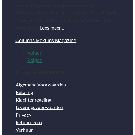
drie vinologen en vier gedistilleerd- en
bierspecialisten dagelijks bezig zijn de beste prijs-
kwaliteit voorstellen op de mondiale markt te
ontdekken.
Lees meer…
Columns Mokums Magazine
Volgen
Volgen
KLANTENSERVICE
Algemene Voorwaarden
Betaling
Klachtenregeling
Leveringsvoorwaarden
Privacy
Retourneren
Verhuur