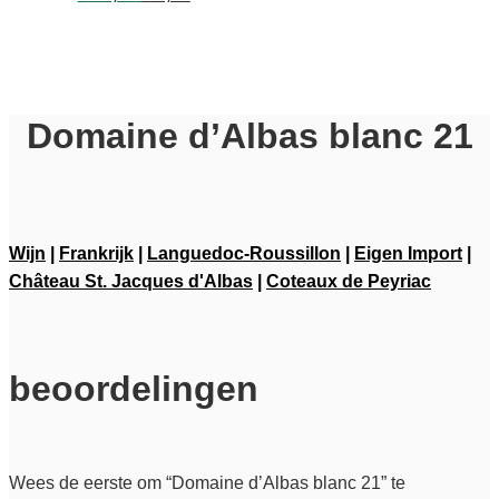
prijs
prijs
was:
is:
€ 10,95.
€ 9,95.
Domaine d’Albas blanc 21
Wijn
|
Frankrijk
|
Languedoc-Roussillon
|
Eigen Import
|
Château St. Jacques d'Albas
|
Coteaux de Peyriac
beoordelingen
Wees de eerste om “Domaine d’Albas blanc 21” te