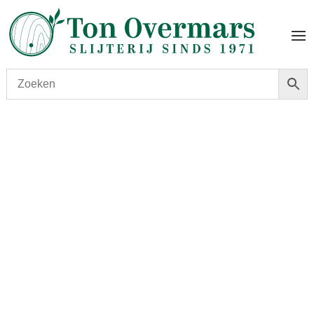
Start
/
shop
/
Land
/
Frankrijk
/ Montifaud Pineau de
Charentes Vieux Rouge