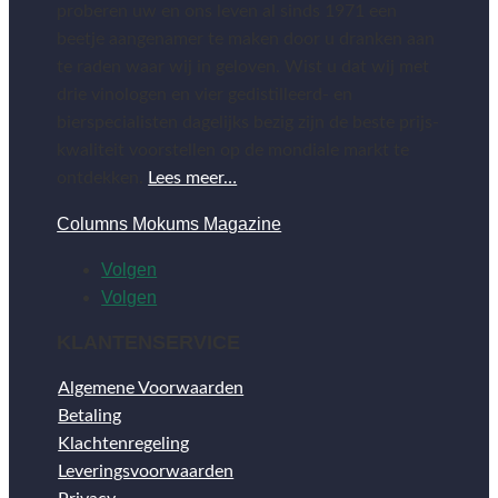
proberen uw en ons leven al sinds 1971 een
beetje aangenamer te maken door u dranken aan
te raden waar wij in geloven. Wist u dat wij met
drie vinologen en vier gedistilleerd- en
bierspecialisten dagelijks bezig zijn de beste prijs-
kwaliteit voorstellen op de mondiale markt te
ontdekken.
Lees meer…
Columns Mokums Magazine
Volgen
Volgen
KLANTENSERVICE
Algemene Voorwaarden
Betaling
Klachtenregeling
Leveringsvoorwaarden