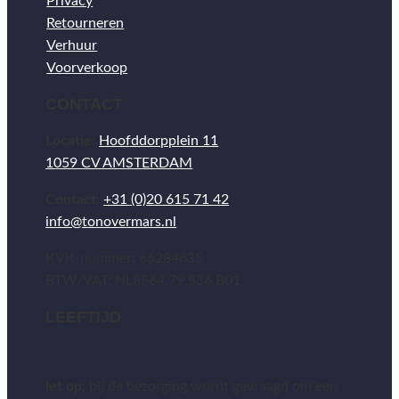
Privacy
Retourneren
Verhuur
Voorverkoop
CONTACT
Locatie:
Hoofddorpplein 11
1059 CV AMSTERDAM
Contact:
+31 (0)20 615 71 42
info@tonovermars.nl
KVK-nummer: 66284635
BTW/VAT: NL8564.79.536.B01
LEEFTIJD
let op:
bij de bezorging wordt gevraagd om een