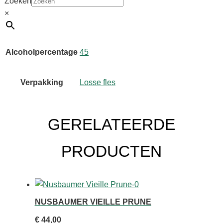
Zoeken
natuurzuiver.
×
Uitverkocht
Alcoholpercentage
45
Verpakking
Losse fles
GERELATEERDE
PRODUCTEN
NUSBAUMER VIEILLE PRUNE
€
44,00