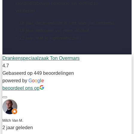
identiteitsbewijs teneinde uw leeftijd te
verifiëren.
< 18 jaar, deze website is niet voor jou bestemd
< 18 jaar verkopen wij geen alcohol
< 25 jaar, laat je legitimatie zien
Drankenspeciaalzaak Ton Overmars
4.7
Gebaseerd op 449 beoordelingen
powered by
G
o
o
g
l
e
beoordeel ons op
Mitch Van M.
2 jaar geleden