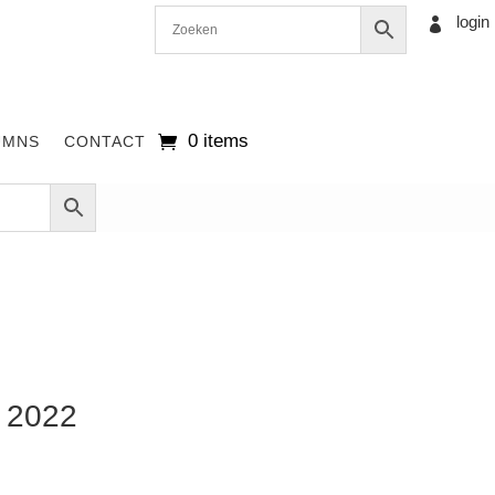
login

0 items
UMNS
CONTACT
 2022