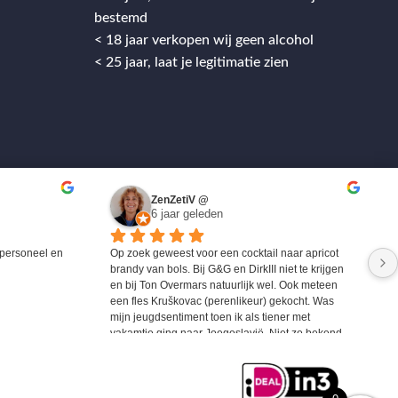
bestemd
< 18 jaar verkopen wij geen alcohol
< 25 jaar, laat je legitimatie zien
ZenZetiV @
6 jaar geleden
personeel en 
Op zoek geweest voor een cocktail naar apricot 
brandy van bols. Bij G&G en DirkIII niet te krijgen 
en bij Ton Overmars natuurlijk wel. Ook meteen 
een fles Kruškovac (perenlikeur) gekocht. Was 
mijn jeugdsentiment toen ik als tiener met 
vakamtie ging naar Joegoslavië. Niet zo bekend 
maar zeer zeker de moeite waard om eens te 
proberen.