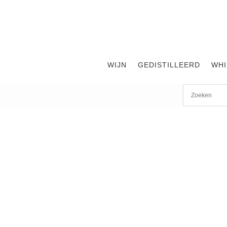
WIJN
GEDISTILLEERD
WHI
Start
/
shop
/
Land
/
Frankrijk
/
Zuid-Rhône
/ Ventoux Doma