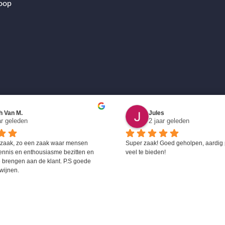
oop
h Van M.
Jules
ar geleden
2 jaar geleden
 zaak, zo een zaak waar mensen 
Super zaak! Goed geholpen, aardig 
ennis en enthousiasme bezitten en 
veel te bieden!
 brengen aan de klant. P.S goede 
wijnen.