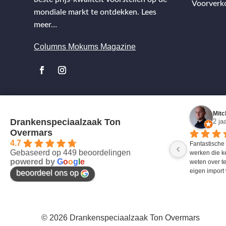
Voorverk
mondiale markt te ontdekken.
Lees
meer…
Columns Mokums Magazine
Mitc
Drankenspeciaalzaak Ton
2 ja
Overmars
4.7
Fantastische
Gebaseerd op 449 beoordelingen
werken die k
powered by
G
o
o
g
l
e
weten over te
eigen import 
beoordeel ons op
© 2026 Drankenspeciaalzaak Ton Overmars