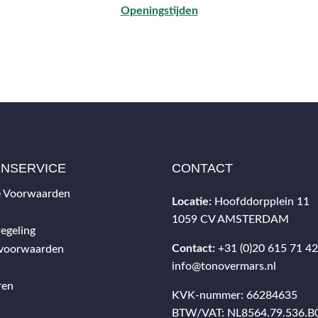
Openingstijden
ENSERVICE
CONTACT
 Voorwaarden
Locatie:
Hoofddorpplein 11
1059 CV AMSTERDAM
egeling
Contact:
+31 (0)20 615 71 4
svoorwaarden
info@tonovermars.nl
ren
KVK-nummer: 66284635
BTW/VAT: NL8564.79.536.B