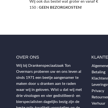
Wij ook dus bestel wat groter en vanaf €
150 :
GEEN BEZORGKOSTEN!
OVER ONS
KLANT
Wij bij Drankenspeciaalzaak Ton
Algemene
Overmars proberen uw en ons leven al
Betaling
sinds 1971 een beetje aangenamer te
Klachtenr
maken door u dranken aan te raden
Levering
waar wij in geloven. Wist u dat wij met
Privacy
drie vinologen en vier gedistilleerd- en
Retourne
bierspecialisten dagelijks bezig zijn de
Verhuur
beste prijs-kwaliteit voorstellen op de