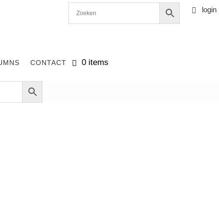
login

0 items
UMNS
CONTACT