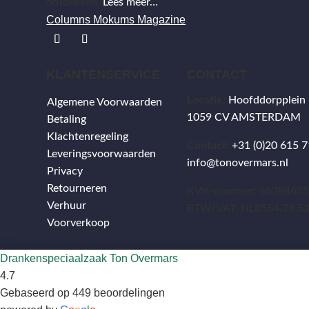
ontdekken.
Lees meer…
Columns Mokums Magazine
KLANTENSERVICE
CONTACT
Locatie:
Hoofddorpplein
Algemene Voorwaarden
1059 CV AMSTERDAM
Betaling
Klachtenregeling
Contact:
+31 (0)20 615 7
Leveringsvoorwaarden
info@tonovermars.nl
Privacy
Retourneren
KVK-nummer: 6628463
Verhuur
BTW/VAT: NL8564.79.5
Voorverkoop
Drankenspeciaalzaak Ton Overmars
4.7
Gebaseerd op 449 beoordelingen