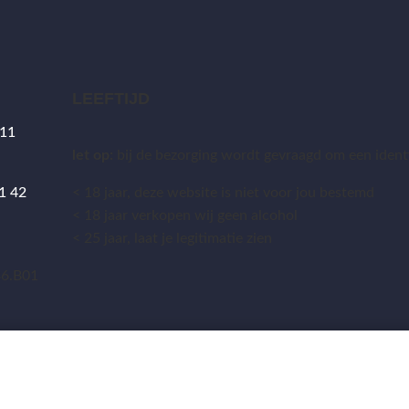
LEEFTIJD
 11
let op:
bij de bezorging wordt gevraagd om een identit
1 42
< 18 jaar, deze website is niet voor jou bestemd
< 18 jaar verkopen wij geen alcohol
< 25 jaar, laat je legitimatie zien
5
36.B01