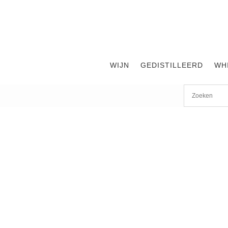
WIJN
GEDISTILLEERD
WH
Start
/
shop
/
Wijn
/ Terre di Poggio Pecorino 2024