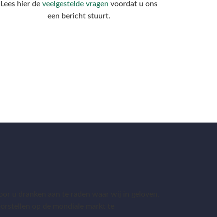
Lees hier de
veelgestelde vragen
voordat u ons
een bericht stuurt.
or u dranken aan te raden waar wij in geloven.
 voorstellen op de mondiale markt te