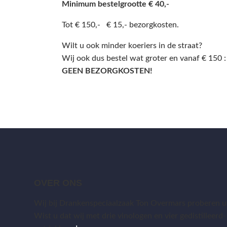
Minimum bestelgrootte € 40,-
Tot € 150,- € 15,- bezorgkosten.
Wilt u ook minder koeriers in de straat?
Wij ook dus bestel wat groter en vanaf € 150 :
GEEN BEZORGKOSTEN!
OVER ONS
Wij bij Drankenspeciaalzaak Ton Overmars proberen uw
Wist u dat wij met drie vinologen en vier gedistilleerd-