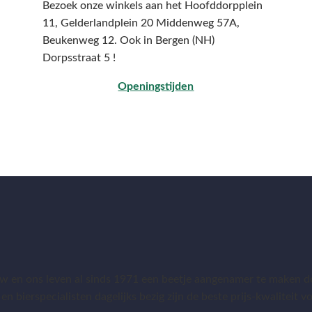
Bezoek onze winkels aan het Hoofddorpplein
11, Gelderlandplein 20 Middenweg 57A,
Beukenweg 12.
Ook in Bergen (NH)
Dorpsstraat 5 !
Openingstijden
 en ons leven al sinds 1971 een beetje aangenamer te maken do
 en bierspecialisten dagelijks bezig zijn de beste prijs-kwaliteit