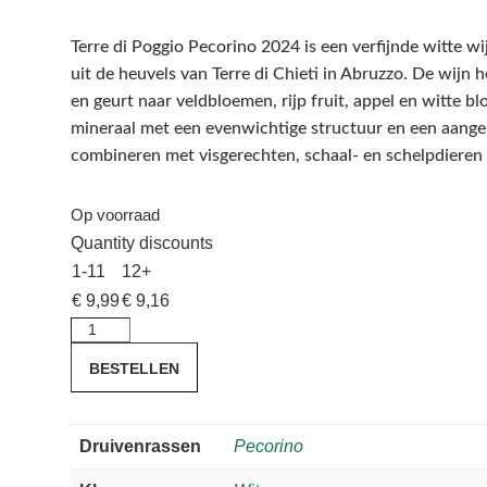
Terre di Poggio Pecorino 2024 is een verfijnde witte w
uit de heuvels van Terre di Chieti in Abruzzo. De wijn h
en geurt naar veldbloemen, rijp fruit, appel en witte bl
mineraal met een evenwichtige structuur en een aange
combineren met visgerechten, schaal- en schelpdieren 
Op voorraad
Quantity discounts
1-11
12+
€
9,99
€
9,16
Terre
di
BESTELLEN
Poggio
Pecorino
2024
Druivenrassen
Pecorino
aantal