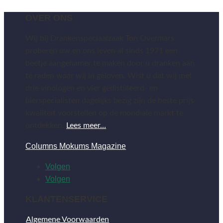
OVER ONS
Wij bij Drankenspeciaalzaak Ton Overmars
proberen uw en ons leven al sinds 1971 een
beetje aangenamer te maken door u dranken aan
te raden waar wij in geloven. Wist u dat wij met
drie vinologen en vier gedistilleerd- en
bierspecialisten dagelijks bezig zijn de beste prijs-
kwaliteit voorstellen op de mondiale markt te
ontdekken.
Lees meer…
Columns Mokums Magazine
Volgen
Volgen
KLANTENSERVICE
Algemene Voorwaarden