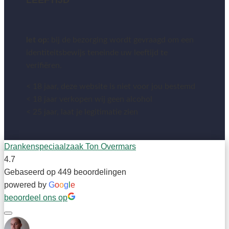
LEEFTIJD
let op:
bij de bezorging wordt gevraagd om een
identiteitsbewijs teneinde uw leeftijd te
verifiëren.
< 18 jaar, deze website is niet voor jou bestemd
< 18 jaar verkopen wij geen alcohol
< 25 jaar, laat je legitimatie zien
Drankenspeciaalzaak Ton Overmars
4.7
Gebaseerd op 449 beoordelingen
powered by
G
o
o
g
l
e
beoordeel ons op