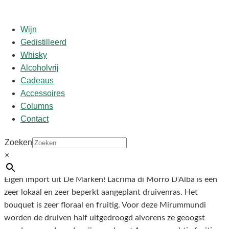
Wijn
Gedistilleerd
Whisky
Start
/
shop
/
Wijn
/ Romagnoli lacrima di morro d’alba
Alcoholvrij
‘Mirummundi’ 2017
Cadeaus
Accessoires
Romagnoli lacrima di morro
Columns
Contact
d’alba ‘Mirummundi’ 2017
Zoeken
×
€
12,95
Eigen import uit De Marken! Lacrima di Morro D’Alba is een
zeer lokaal en zeer beperkt aangeplant druivenras. Het
bouquet is zeer floraal en fruitig. Voor deze Mirummundi
worden de druiven half uitgedroogd alvorens ze geoogst