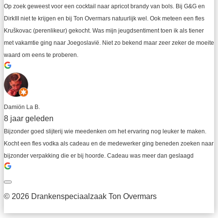
Op zoek geweest voor een cocktail naar apricot brandy van bols. Bij G&G en 
DirkIII niet te krijgen en bij Ton Overmars natuurlijk wel. Ook meteen een fles 
Kruškovac (perenlikeur) gekocht. Was mijn jeugdsentiment toen ik als tiener 
met vakamtie ging naar Joegoslavië. Niet zo bekend maar zeer zeker de moeite 
waard om eens te proberen.
Damiön La B.
8 jaar geleden
Bijzonder goed slijterij wie meedenken om het ervaring nog leuker te maken. 
Kocht een fles vodka als cadeau en de medewerker ging beneden zoeken naar 
bijzonder verpakking die er bij hoorde. Cadeau was meer dan geslaagd
© 2026 Drankenspeciaalzaak Ton Overmars