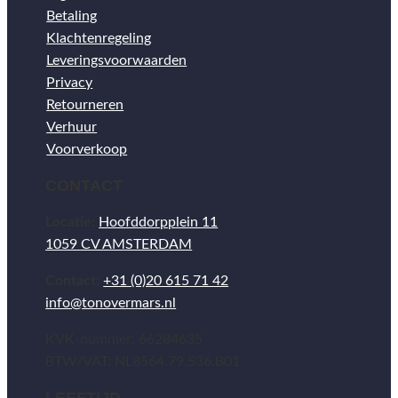
Betaling
Klachtenregeling
Leveringsvoorwaarden
Privacy
Retourneren
Verhuur
Voorverkoop
CONTACT
Locatie:
Hoofddorpplein 11
1059 CV AMSTERDAM
Contact:
+31 (0)20 615 71 42
info@tonovermars.nl
KVK-nummer: 66284635
BTW/VAT: NL8564.79.536.B01