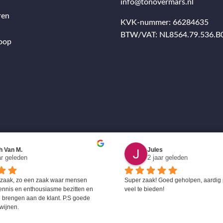
info@tonovermars.nl
ren
KVK-nummer: 66284635
BTW/VAT: NL8564.79.536.B
oop
h Van M.
Jules
ar geleden
2 jaar geleden
 zaak, zo een zaak waar mensen 
Super zaak! Goed geholpen, aardig 
ennis en enthousiasme bezitten en 
veel te bieden!
 brengen aan de klant. P.S goede 
wijnen.