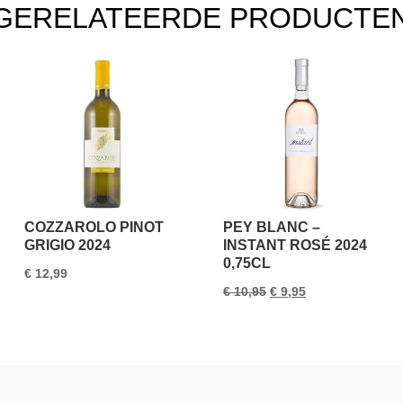
GERELATEERDE PRODUCTE
COZZAROLO PINOT
PEY BLANC –
GRIGIO 2024
INSTANT ROSÉ 2024
0,75CL
€
12,99
Oorspronkelijke
Huidige
€
10,95
€
9,95
prijs
prijs
was:
is:
€ 10,95.
€ 9,95.