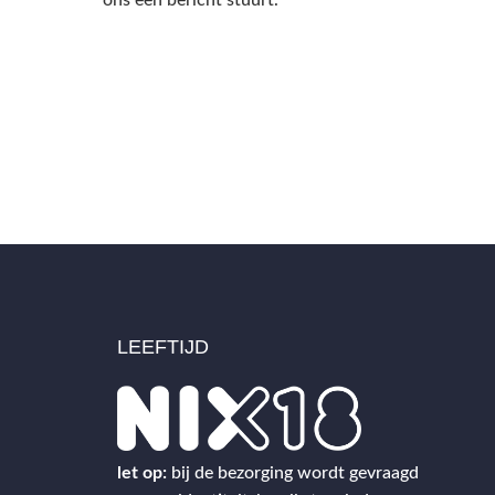
ons een bericht stuurt.
LEEFTIJD
2
let op:
bij de bezorging wordt gevraagd