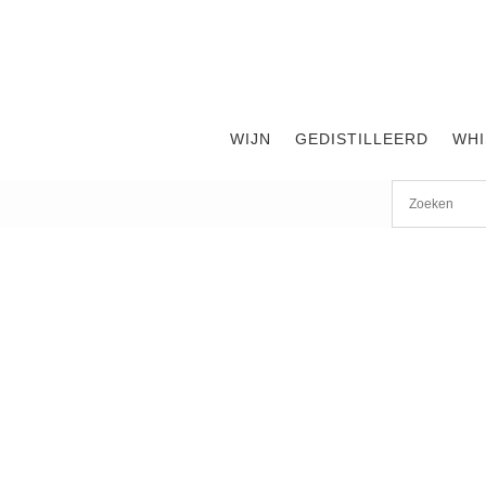
WIJN
GEDISTILLEERD
WHI
Start
/
shop
/
Wijn
/ Romagnoli Rosso Piceno ‘Ker’ 2019