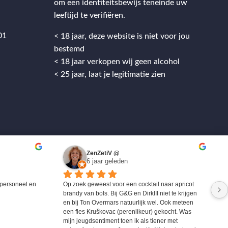
om een identiteitsbewijs teneinde uw
leeftijd te verifiëren.
01
< 18 jaar, deze website is niet voor jou
bestemd
< 18 jaar verkopen wij geen alcohol
< 25 jaar, laat je legitimatie zien
ZenZetiV @
6 jaar geleden
personeel en 
Op zoek geweest voor een cocktail naar apricot 
brandy van bols. Bij G&G en DirkIII niet te krijgen 
en bij Ton Overmars natuurlijk wel. Ook meteen 
een fles Kruškovac (perenlikeur) gekocht. Was 
mijn jeugdsentiment toen ik als tiener met 