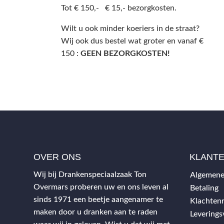
Tot € 150,- € 15,- bezorgkosten.
Wilt u ook minder koeriers in de straat?
Wij ook dus bestel wat groter en vanaf €
150 :
GEEN BEZORGKOSTEN!
OVER ONS
KLANT
Wij bij Drankenspeciaalzaak Ton
Algemene
Overmars proberen uw en ons leven al
Betaling
sinds 1971 een beetje aangenamer te
Klachtenr
maken door u dranken aan te raden
Levering