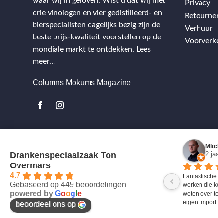
waar wij in geloven. Wist u dat wij met
Privacy
drie vinologen en vier gedistilleerd- en
Retourne
bierspecialisten dagelijks bezig zijn de
Verhuur
beste prijs-kwaliteit voorstellen op de
Voorverk
mondiale markt te ontdekken.
Lees
meer…
Columns Mokums Magazine
Mitc
Drankenspeciaalzaak Ton
2 ja
Overmars
4.7
Fantastische
Gebaseerd op 449 beoordelingen
werken die k
powered by
G
o
o
g
l
e
weten over te
eigen import 
beoordeel ons op