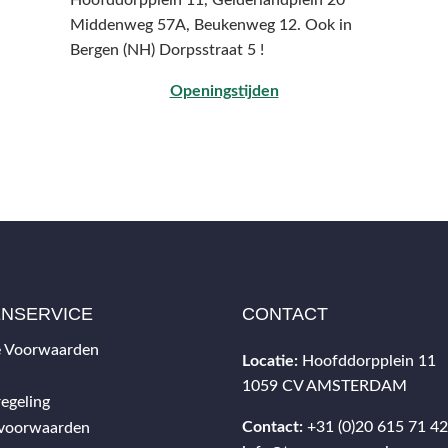
Hoofddorpplein 11, Gelderlandplein 20
Middenweg 57A,
Beukenweg 12.
Ook in
Bergen (NH) Dorpsstraat 5 !
Openingstijden
ENSERVICE
CONTACT
 Voorwaarden
Locatie:
Hoofddorpplein 11
1059 CV AMSTERDAM
egeling
Contact:
+31 (0)20 615 71 4
svoorwaarden