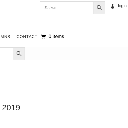
login

0 items
UMNS
CONTACT
’ 2019