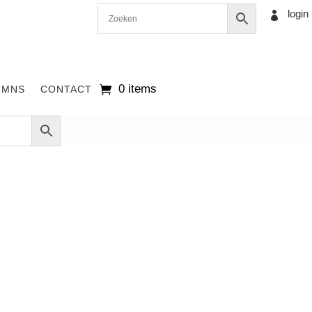
login

0 items
UMNS
CONTACT