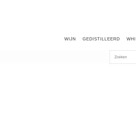
WIJN
GEDISTILLEERD
WHI
Start
/
shop
/
Land
/
Italië
/ Pandataria 2018