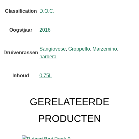
Classification
D.O.C.
Oogstjaar
2016
Sangiovese
,
Groppello
,
Marzemino
,
Druivenrassen
barbera
Inhoud
0.75L
GERELATEERDE
PRODUCTEN