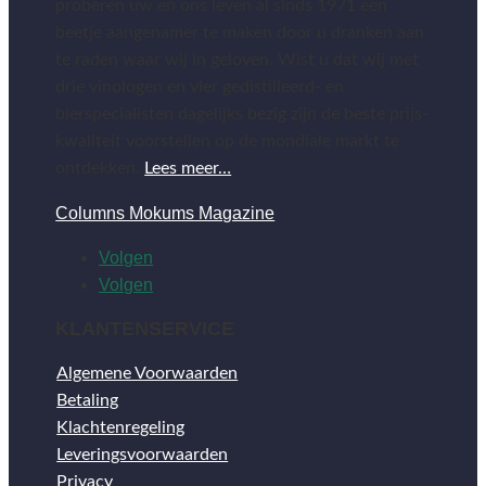
proberen uw en ons leven al sinds 1971 een
beetje aangenamer te maken door u dranken aan
te raden waar wij in geloven. Wist u dat wij met
drie vinologen en vier gedistilleerd- en
bierspecialisten dagelijks bezig zijn de beste prijs-
kwaliteit voorstellen op de mondiale markt te
ontdekken.
Lees meer…
Columns Mokums Magazine
Volgen
Volgen
KLANTENSERVICE
Algemene Voorwaarden
Betaling
Klachtenregeling
Leveringsvoorwaarden
Privacy