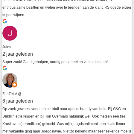
Fantastische zaak, zo een zaak waar mensen werken die kennis en 
enthousiasme bezitten en weten over te brengen aan de klant. P.S goede eigen 
import wijnen.
Jules
2 jaar geleden
Super zaak! Goed geholpen, aardig personeel en veel te bieden!
ZenZetiV @
6 jaar geleden
Op zoek geweest voor een cocktail naar apricot brandy van bols. Bij G&G en 
DirkIII niet te krijgen en bij Ton Overmars natuurlijk wel. Ook meteen een fles 
Kruškovac (perenlikeur) gekocht. Was mijn jeugdsentiment toen ik als tiener 
met vakamtie ging naar Joegoslavië. Niet zo bekend maar zeer zeker de moeite 