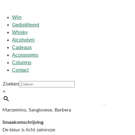
Wijn
Gedistilleerd
Whisky
Start
/
shop
/
Wijn
/ RosaMara
Alcoholvrij
Cadeaus
Accessoires
RosaMara
Columns
Contact
€
13,95
Zoeken
×
Druivenrassen
Gemaakt van 4 inheemse druivenrassen de Groppello,
Marzemino, Sangiovese, Barbera
Smaakomschrijving
De kleur is licht zalmroze