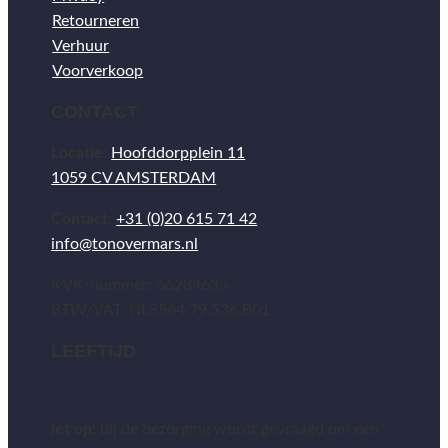
Retourneren
Verhuur
Voorverkoop
CONTACT
Locatie:
Hoofddorpplein 11
1059 CV AMSTERDAM
Contact:
+31 (0)20 615 71 42
info@tonovermars.nl
KVK-nummer: 66284635
BTW/VAT: NL8564.79.536.B01
LEEFTIJD
let op:
bij de bezorging wordt gevraagd om een