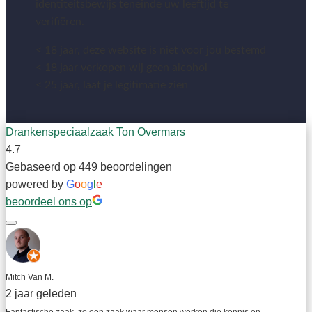
identiteitsbewijs teneinde uw leeftijd te
verifiëren.
< 18 jaar, deze website is niet voor jou bestemd
< 18 jaar verkopen wij geen alcohol
< 25 jaar, laat je legitimatie zien
Drankenspeciaalzaak Ton Overmars
4.7
Gebaseerd op 449 beoordelingen
powered by
G
o
o
g
l
e
beoordeel ons op
Mitch Van M.
2 jaar geleden