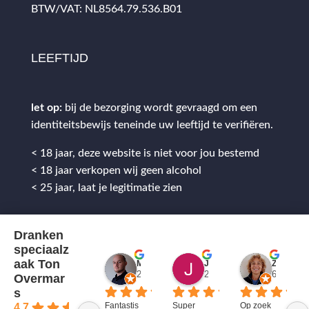
BTW/VAT: NL8564.79.536.B01
LEEFTIJD
let op:
bij de bezorging wordt gevraagd om een
identiteitsbewijs teneinde uw leeftijd te verifiëren.
< 18 jaar, deze website is niet voor jou bestemd
< 18 jaar verkopen wij geen alcohol
< 25 jaar, laat je legitimatie zien
Dranken
speciaalz
aak Ton
Mitch Van M.
Jules
ZenZetiV @
2 jaar geleden
2 jaar geleden
6 jaar ge
Overmar
s
Fantastis
Super 
Op zoek 
4.7