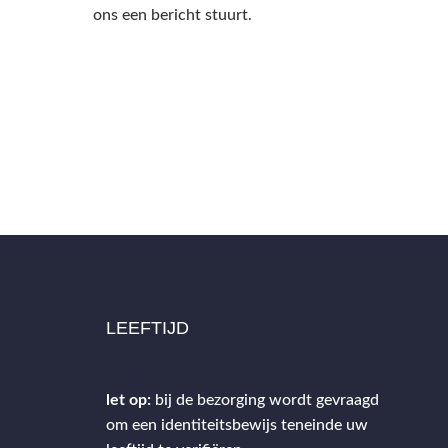
ons een bericht stuurt.
LEEFTIJD
let op:
bij de bezorging wordt gevraagd
om een identiteitsbewijs teneinde uw
2