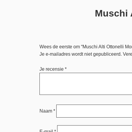
Muschi 
Wees de eerste om “Muschi Alti Ottonelli M
Je e-mailadres wordt niet gepubliceerd.
Vere
Je recensie
*
Naam
*
E-mail
*