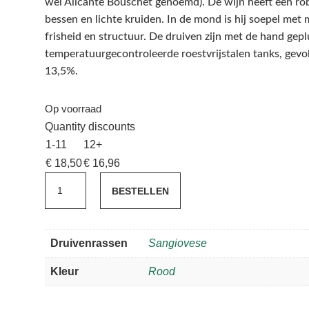
wel Alicante Bouschet genoemd). De wijn heeft een rob
bessen en lichte kruiden. In de mond is hij soepel me
frisheid en structuur. De druiven zijn met de hand geplu
temperatuurgecontroleerde roestvrijstalen tanks, gevol
13,5%.
Op voorraad
Quantity discounts
1-11
12+
€
18,50
€
16,96
Muschi
BESTELLEN
Alti
Ottonelli
Montecucco
Druivenrassen
Sangiovese
Rosso
2022
Kleur
Rood
aantal