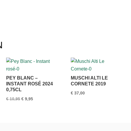
N
PEY BLANC –
MUSCHI ALTI LE
INSTANT ROSÉ 2024
CORNETE 2019
0,75CL
€
37,00
Oorspronkelijke
Huidige
€
10,95
€
9,95
prijs
prijs
was:
is:
€ 10,95.
€ 9,95.