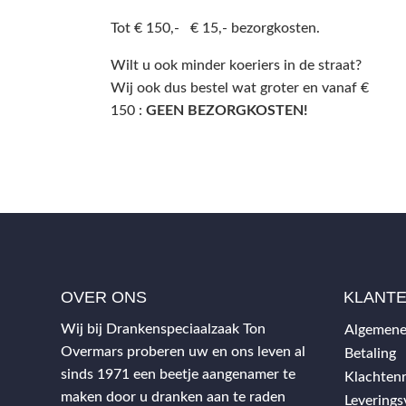
Tot € 150,- € 15,- bezorgkosten.
Wilt u ook minder koeriers in de straat?
Wij ook dus bestel wat groter en vanaf €
150 :
GEEN BEZORGKOSTEN!
OVER ONS
KLANT
Wij bij Drankenspeciaalzaak Ton
Algemene
Overmars proberen uw en ons leven al
Betaling
sinds 1971 een beetje aangenamer te
Klachtenr
maken door u dranken aan te raden
Levering