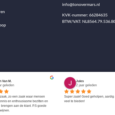
info@tonovermars.nl
ren
KVK-nummer: 66284635
BTW/VAT: NL8564.79.536.B
oop
h Van M.
Jules
ar geleden
2 jaar geleden
 zaak, zo een zaak waar mensen 
Super zaak! Goed geholpen, aardig 
ennis en enthousiasme bezitten en 
veel te bieden!
 brengen aan de klant. P.S goede 
wijnen.