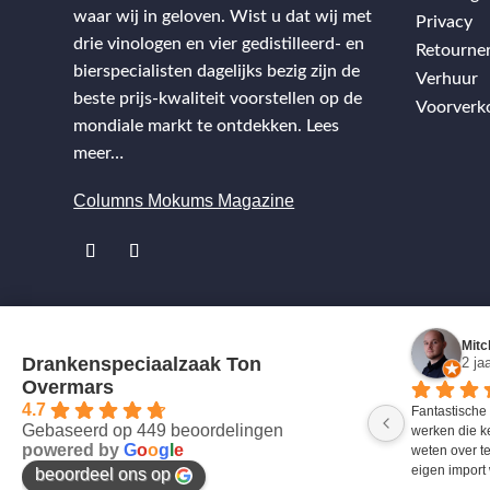
waar wij in geloven. Wist u dat wij met
Privacy
drie vinologen en vier gedistilleerd- en
Retourne
bierspecialisten dagelijks bezig zijn de
Verhuur
beste prijs-kwaliteit voorstellen op de
Voorverk
mondiale markt te ontdekken.
Lees
meer…
Columns Mokums Magazine
Mitc
Drankenspeciaalzaak Ton
2 ja
Overmars
4.7
Fantastische
Gebaseerd op 449 beoordelingen
werken die k
powered by
G
o
o
g
l
e
weten over te
eigen import 
beoordeel ons op