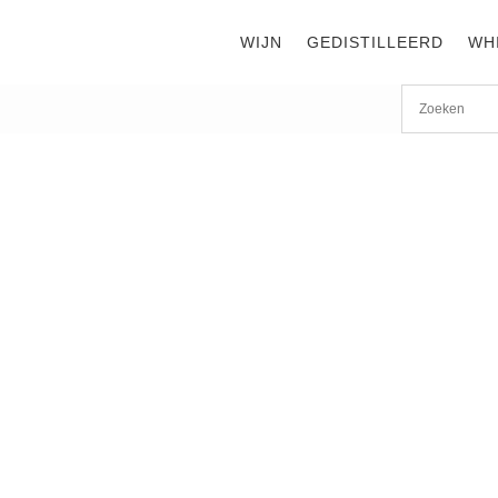
WIJN
GEDISTILLEERD
WH
Start
/
shop
/
Wijn
/ Muschi Alti Ottonelli Montecucco Ross