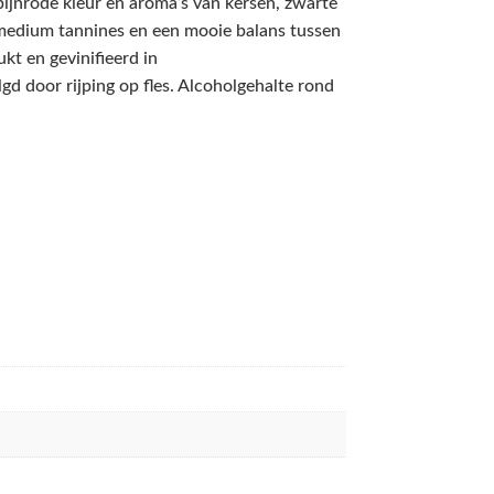
ijnrode kleur en aroma’s van kersen, zwarte
t medium tannines en een mooie balans tussen
kt en gevinifieerd in
gd door rijping op fles. Alcoholgehalte rond