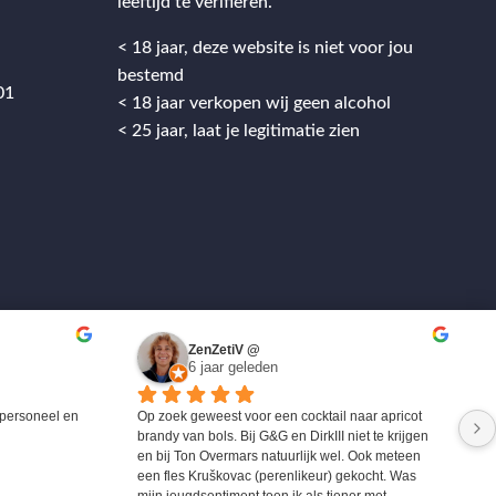
leeftijd te verifiëren.
< 18 jaar, deze website is niet voor jou
bestemd
01
< 18 jaar verkopen wij geen alcohol
< 25 jaar, laat je legitimatie zien
ZenZetiV @
6 jaar geleden
personeel en 
Op zoek geweest voor een cocktail naar apricot 
brandy van bols. Bij G&G en DirkIII niet te krijgen 
en bij Ton Overmars natuurlijk wel. Ook meteen 
een fles Kruškovac (perenlikeur) gekocht. Was 