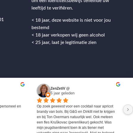
om een identiteitsbewijs teneinde uw
leeftijd te verifiëren.
01
< 18 jaar, deze website is niet voor jou
bestemd
< 18 jaar verkopen wij geen alcohol
< 25 jaar, laat je legitimatie zien
ZenZetiV @
6 jaar geleden
personeel en 
Op zoek geweest voor een cocktail naar apricot 
brandy van bols. Bij G&G en DirkIII niet te krijgen 
en bij Ton Overmars natuurlijk wel. Ook meteen 
een fles Kruškovac (perenlikeur) gekocht. Was 
mijn jeugdsentiment toen ik als tiener met 