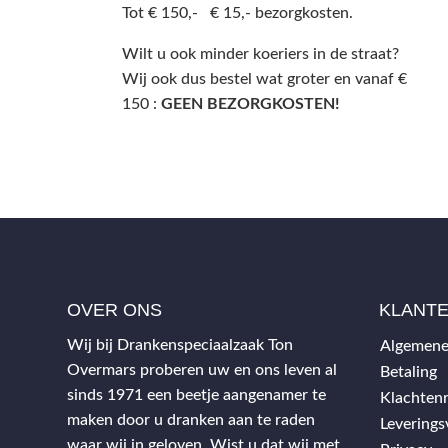
Tot € 150,- € 15,- bezorgkosten.
Wilt u ook minder koeriers in de straat?
Wij ook dus bestel wat groter en vanaf €
150 :
GEEN BEZORGKOSTEN!
OVER ONS
KLANT
Wij bij Drankenspeciaalzaak Ton
Algemene
Overmars proberen uw en ons leven al
Betaling
sinds 1971 een beetje aangenamer te
Klachtenr
maken door u dranken aan te raden
Levering
waar wij in geloven. Wist u dat wij met