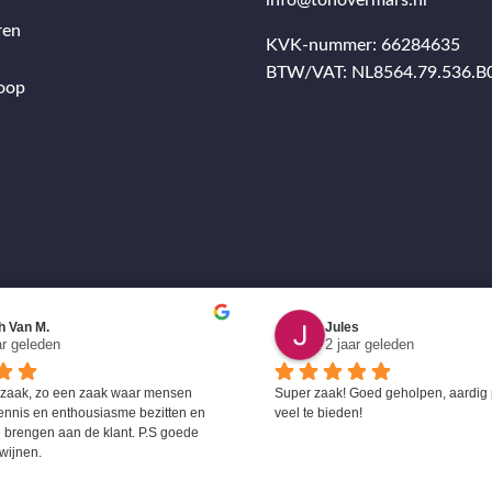
info@tonovermars.nl
ren
KVK-nummer: 66284635
BTW/VAT: NL8564.79.536.B
oop
h Van M.
Jules
ar geleden
2 jaar geleden
 zaak, zo een zaak waar mensen 
Super zaak! Goed geholpen, aardig 
ennis en enthousiasme bezitten en 
veel te bieden!
 brengen aan de klant. P.S goede 
wijnen.