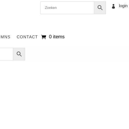
login

0 items
UMNS
CONTACT