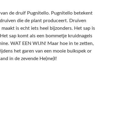
an de druif Pugnitello. Pugnitello betekent
n druiven die de plant produceert. Druiven
 maakt is echt iets heel bijzonders. Het sap is
. Het sap komt als een bommetje kruidnagels
nine. WAT EEN WIJN! Maar hoe in te zetten,
tijdens het garen van een mooie buikspek or
eland in de zevende He(me)l!