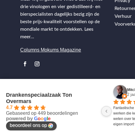
Privacy
drie vinologen en vier gedistilleerd- en
Retourne
bierspecialisten dagelijks bezig zijn de
Verhuur
beste prijs-kwaliteit voorstellen op de
Voorverk
mondiale markt te ontdekken.
Lees
meer…
Columns Mokums Magazine
Mitc
Drankenspeciaalzaak Ton
2 ja
Overmars
4.7
Fantastische
Gebaseerd op 449 beoordelingen
werken die k
powered by
G
o
o
g
l
e
weten over te
eigen import 
beoordeel ons op