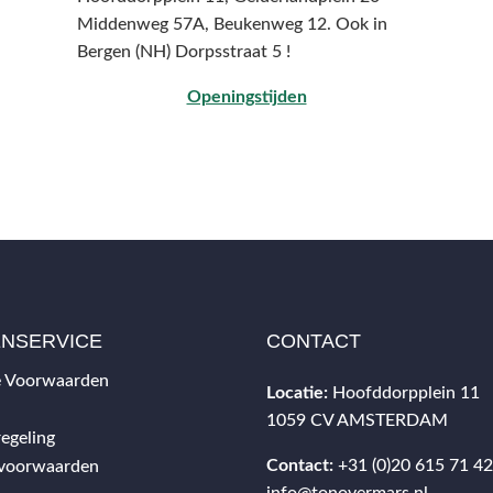
Middenweg 57A,
Beukenweg 12.
Ook in
Bergen (NH) Dorpsstraat 5 !
Openingstijden
ENSERVICE
CONTACT
 Voorwaarden
Locatie:
Hoofddorpplein 11
1059 CV AMSTERDAM
egeling
Contact:
+31 (0)20 615 71 4
svoorwaarden