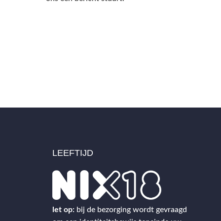
LEEFTIJD
2
let op:
bij de bezorging wordt gevraagd