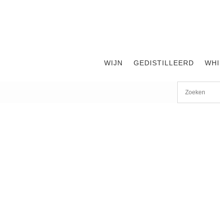
WIJN
GEDISTILLEERD
WHI
Start
/
shop
/
Wijn
/ Pugnitello Roccapesta 2019