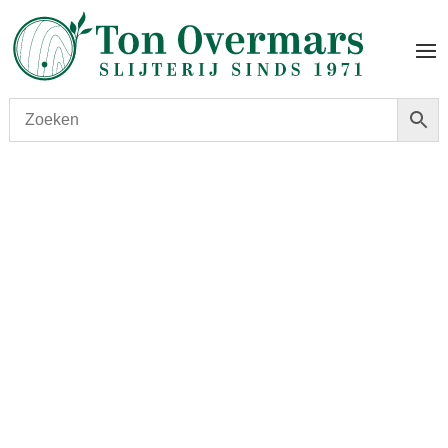
Start
/
shop
/
Land
/
Mexico
/ Tequila Corralejo Reposado