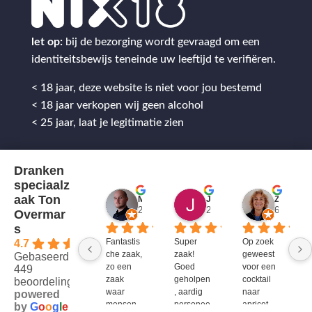
let op:
bij de bezorging wordt gevraagd om een
identiteitsbewijs teneinde uw leeftijd te verifiëren.
< 18 jaar, deze website is niet voor jou bestemd
< 18 jaar verkopen wij geen alcohol
< 25 jaar, laat je legitimatie zien
Dranken
speciaalz
aak Ton
Mitch Van M.
Jules
ZenZetiV @
2 jaar geleden
2 jaar geleden
6 jaar ge
Overmar
s
Fantastis
Super 
Op zoek 
4.7
che zaak, 
zaak! 
geweest 
Gebaseerd op
zo een 
Goed 
voor een 
449
zaak 
geholpen
cocktail 
beoordelingen
waar 
, aardig 
naar 
powered
mensen 
personee
apricot 
by
G
o
o
g
l
e