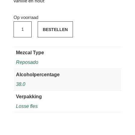
vanille en hout
Op voorraad
Tequila
BESTELLEN
Corralejo
Reposado
aantal
Mezcal Type
Reposado
Alcoholpercentage
38.0
Verpakking
Losse fles