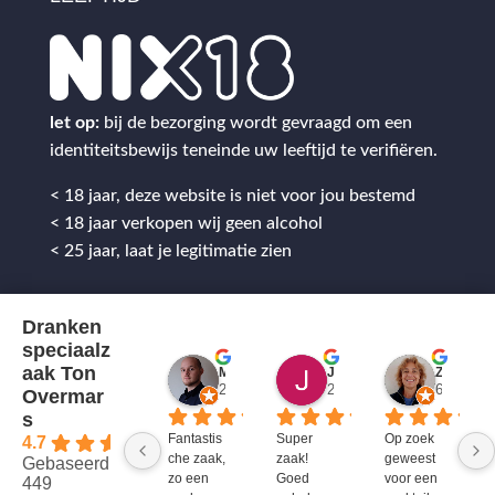
let op:
bij de bezorging wordt gevraagd om een
identiteitsbewijs teneinde uw leeftijd te verifiëren.
< 18 jaar, deze website is niet voor jou bestemd
< 18 jaar verkopen wij geen alcohol
< 25 jaar, laat je legitimatie zien
Dranken
speciaalz
aak Ton
Mitch Van M.
Jules
ZenZetiV @
2 jaar geleden
2 jaar geleden
6 jaar ge
Overmar
s
Fantastis
Super 
Op zoek 
4.7
che zaak, 
zaak! 
geweest 
Gebaseerd op
zo een 
Goed 
voor een 
449