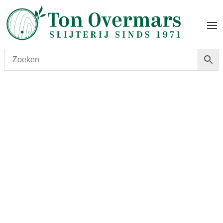
Start
/
shop
/
Land
/
Mexico
/ Herradura Anejo