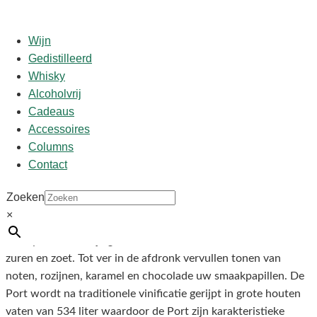
Wijn
Gedistilleerd
Whisky
Start
/
shop
/
Versterkt
/
Port
/ Graham’s 40Y Tawny
Alcoholvrij
Cadeaus
Accessoires
Graham’s 40Y Tawny
Columns
Contact
€
159,95
Zoeken
×
Het fluweelzachte mondgevoel van de Graham’s 40 jaar oude
Tawny is meesterlijk geblend met een verbluffende balans van
zuren en zoet. Tot ver in de afdronk vervullen tonen van
noten, rozijnen, karamel en chocolade uw smaakpapillen.
De
Port wordt na traditionele vinificatie gerijpt in grote houten
vaten van 534 liter waardoor de Port zijn karakteristieke