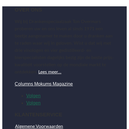
OVER ONS
Wij bij Drankenspeciaalzaak Ton Overmars
proberen uw en ons leven al sinds 1971 een
beetje aangenamer te maken door u dranken aan
te raden waar wij in geloven. Wist u dat wij met
drie vinologen en vier gedistilleerd- en
bierspecialisten dagelijks bezig zijn de beste prijs-
kwaliteit voorstellen op de mondiale markt te
ontdekken.
Lees meer…
Columns Mokums Magazine
Volgen
Volgen
KLANTENSERVICE
Algemene Voorwaarden