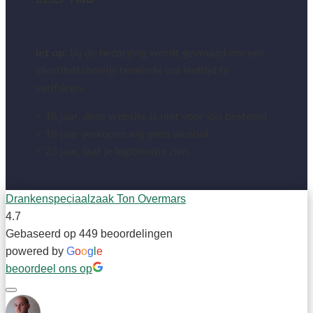
let op:
bij de bezorging wordt gevraagd om een
identiteitsbewijs teneinde uw leeftijd te
verifiëren.
< 18 jaar, deze website is niet voor jou bestemd
< 18 jaar verkopen wij geen alcohol
< 25 jaar, laat je legitimatie zien
Drankenspeciaalzaak Ton Overmars
4.7
Gebaseerd op 449 beoordelingen
powered by
G
o
o
g
l
e
beoordeel ons op