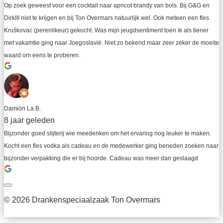
Op zoek geweest voor een cocktail naar apricot brandy van bols. Bij G&G en 
DirkIII niet te krijgen en bij Ton Overmars natuurlijk wel. Ook meteen een fles 
Kruškovac (perenlikeur) gekocht. Was mijn jeugdsentiment toen ik als tiener 
met vakamtie ging naar Joegoslavië. Niet zo bekend maar zeer zeker de moeite 
waard om eens te proberen.
Damiön La B.
8 jaar geleden
Bijzonder goed slijterij wie meedenken om het ervaring nog leuker te maken. 
Kocht een fles vodka als cadeau en de medewerker ging beneden zoeken naar 
bijzonder verpakking die er bij hoorde. Cadeau was meer dan geslaagd
© 2026 Drankenspeciaalzaak Ton Overmars