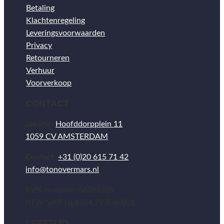
Betaling
Klachtenregeling
Leveringsvoorwaarden
Privacy
Retourneren
Verhuur
Voorverkoop
CONTACT
Locatie:
Hoofddorpplein 11
1059 CV AMSTERDAM
Contact:
+31 (0)20 615 71 42
info@tonovermars.nl
KVK-nummer: 66284635
BTW/VAT: NL8564.79.536.B01
LEEFTIJD