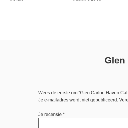
prijs
prijs
was:
is:
€ 11,50.
€ 10,95.
Glen
Wees de eerste om “Glen Carlou Haven Cab
Je e-mailadres wordt niet gepubliceerd.
Vere
Je recensie
*