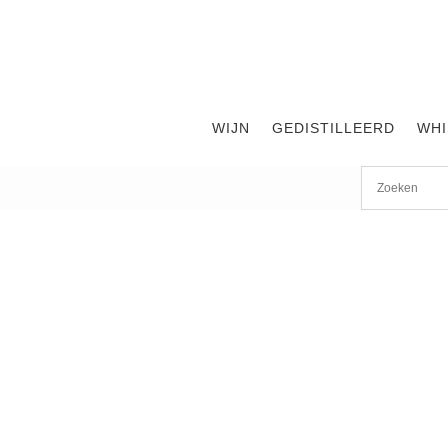
WIJN
GEDISTILLEERD
WHI
Start
/
shop
/
Wijn
/ Glen Carlou Haven Cabernet Sauvign