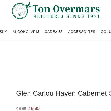
SKY
ALCOHOLVRIJ
CADEAUS
ACCESSOIRES
COL
on
Glen Carlou Haven Cabernet 
Oorspronkelijke prijs was: € 9,95.
Huidige prijs is: € 8,95.
€
8,95
€
9,95