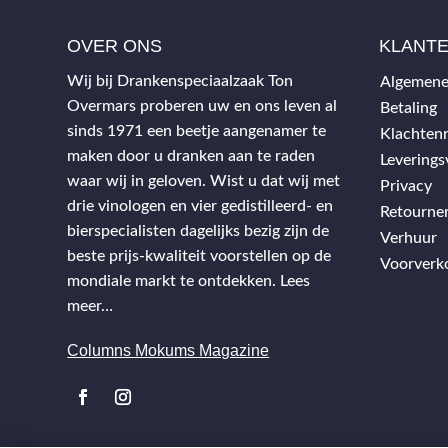
OVER ONS
KLANT
Wij bij Drankenspeciaalzaak Ton
Algemene
Overmars proberen uw en ons leven al
Betaling
sinds 1971 een beetje aangenamer te
Klachtenr
maken door u dranken aan te raden
Levering
waar wij in geloven. Wist u dat wij met
Privacy
drie vinologen en vier gedistilleerd- en
Retourne
bierspecialisten dagelijks bezig zijn de
Verhuur
beste prijs-kwaliteit voorstellen op de
Voorverk
mondiale markt te ontdekken.
Lees
meer…
Columns Mokums Magazine