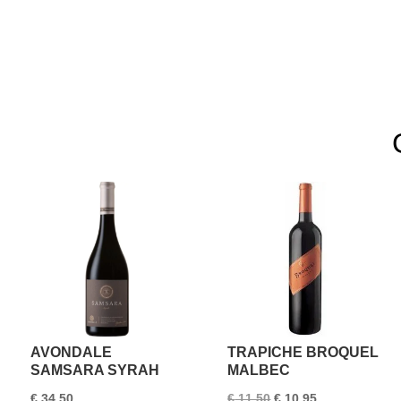
AVONDALE
TRAPICHE BROQUEL
SAMSARA SYRAH
MALBEC
Oorspronkelijke
Huidige
€
34,50
€
11,50
€
10,95