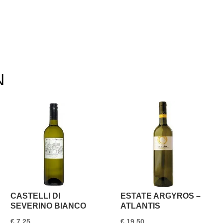
N
CASTELLI DI
ESTATE ARGYROS –
SEVERINO BIANCO
ATLANTIS
€
7,25
€
19,50