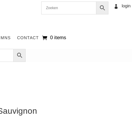
login

0 items
UMNS
CONTACT
Sauvignon