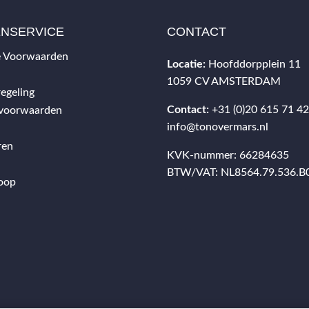
ENSERVICE
CONTACT
 Voorwaarden
Locatie:
Hoofddorpplein 11
1059 CV AMSTERDAM
egeling
Contact:
+31 (0)20 615 71 4
svoorwaarden
info@tonovermars.nl
ren
KVK-nummer: 66284635
BTW/VAT: NL8564.79.536.B
oop