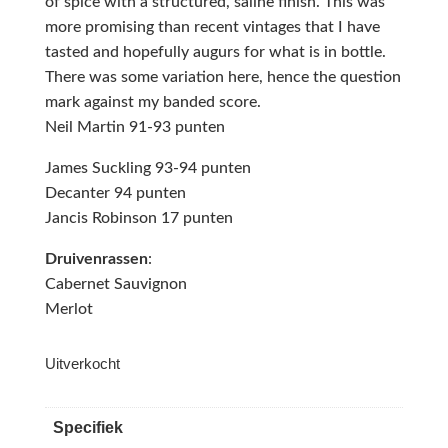
of spice with a structured, saline finish. This was
more promising than recent vintages that I have
tasted and hopefully augurs for what is in bottle.
There was some variation here, hence the question
mark against my banded score.
Neil Martin 91-93 punten
James Suckling 93-94 punten
Decanter 94 punten
Jancis Robinson 17 punten
Druivenrassen
:
Cabernet Sauvignon
Merlot
Uitverkocht
Specifiek