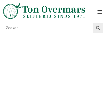
Start
/
shop
/
Wijn
/ Chateau la Dominique 2016