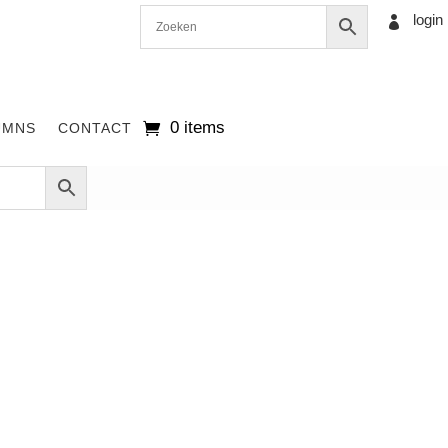
login

0 items
UMNS
CONTACT