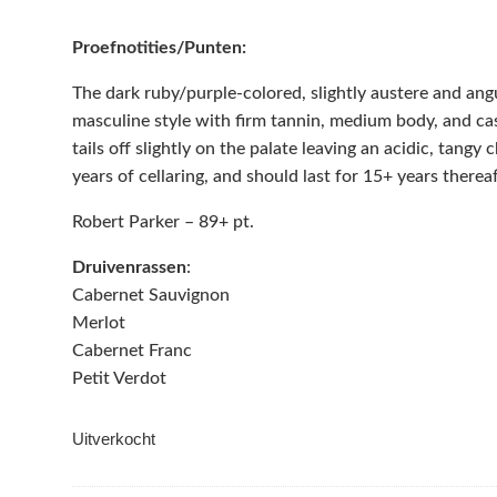
Proefnotities/Punten:
The dark ruby/purple-colored, slightly austere and a
masculine style with firm tannin, medium body, and cas
tails off slightly on the palate leaving an acidic, tangy 
years of cellaring, and should last for 15+ years thereaf
Robert Parker – 89+ pt.
Druivenrassen
:
Cabernet Sauvignon
Merlot
Cabernet Franc
Petit Verdot
Uitverkocht