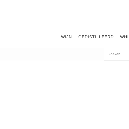
WIJN
GEDISTILLEERD
WHI
Start
/
shop
/
Wijn
/ Chateau Montrose 2011