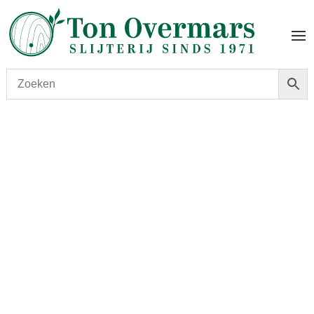
Start
/
shop
/
Wijn
/ Chateau Coutet 2002