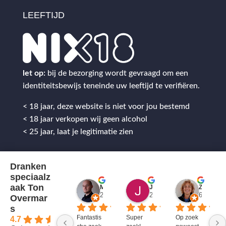
LEEFTIJD
let op:
bij de bezorging wordt gevraagd om een
identiteitsbewijs teneinde uw leeftijd te verifiëren.
< 18 jaar, deze website is niet voor jou bestemd
< 18 jaar verkopen wij geen alcohol
< 25 jaar, laat je legitimatie zien
Dranken
speciaalz
aak Ton
Mitch Van M.
Jules
ZenZetiV @
2 jaar geleden
2 jaar geleden
6 jaar ge
Overmar
s
Fantastis
Super 
Op zoek 
4.7