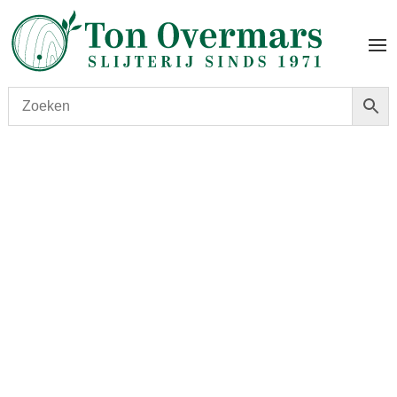
Start
/
shop
/
Wijn
/ Chateau Siran 2018