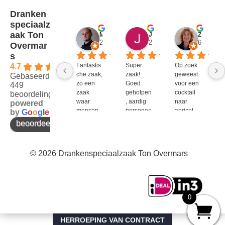
Dranken
speciaalz
aak Ton
Mitch Van M.
Jules
ZenZetiV @
2 jaar geleden
2 jaar geleden
6 jaar ge
Overmar
s
Fantastis
Super 
Op zoek 
4.7
che zaak, 
zaak! 
geweest 
Gebaseerd op
zo een 
Goed 
voor een 
449
zaak 
geholpen
cocktail 
beoordelingen
waar 
, aardig 
naar 
powered
mensen 
personee
apricot 
by
G
o
o
g
l
e
werken 
l en veel 
brandy 
beoordeel ons op
die 
te 
van bols. 
kennis 
bieden!
Bij G&G 
en 
en DirkIII 
© 2026 Drankenspeciaalzaak Ton Overmars
enthousi
niet te 
asme 
krijgen 
bezitten 
en bij 
en weten 
Ton 
over te 
Overmar
0
brengen 
s 
aan de 
natuurlijk 
klant. P.S 
wel. Ook 
HERROEPING VAN CONTRACT