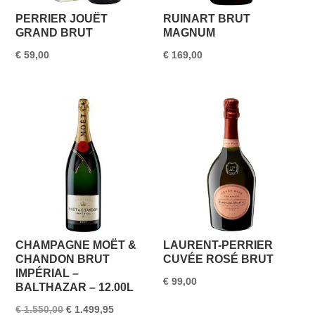
PERRIER JOUËT
RUINART BRUT
GRAND BRUT
MAGNUM
€
59,00
€
169,00
CHAMPAGNE MOËT &
LAURENT-PERRIER
CHANDON BRUT
CUVÉE ROSÉ BRUT
IMPÉRIAL –
€
99,00
BALTHAZAR – 12.00L
Oorspronkelijke
Huidige
€
1.550,00
€
1.499,95