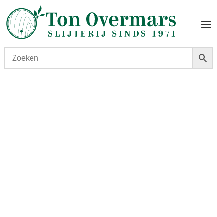
Start
/
shop
/
Wijn
/ Le Petit Mouton 2016